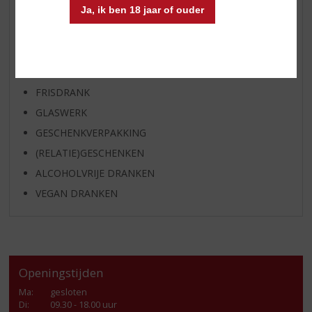
Ja, ik ben 18 jaar of ouder
APERITIEF
GEDISTILLEERD OVERIG
SHOTJES
KANT EN KLAAR
FRISDRANK
GLASWERK
GESCHENKVERPAKKING
(RELATIE)GESCHENKEN
ALCOHOLVRIJE DRANKEN
VEGAN DRANKEN
Openingstijden
Ma
:
gesloten
Di
:
09.30 - 18.00 uur