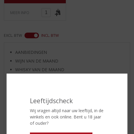
5
)
MEER INFO
EXCL. BTW
INCL. BTW
AANBIEDINGEN
WIJN VAN DE MAAND
WHISKY VAN DE MAAND
RUM VAN DE MAAND
BIER VAN DE MAAND
SPIRIT VAN DE MAAND
Leeftijdscheck
EXCLUSIEF TOPSLIJTER
Wij vragen altijd naar uw leeftijd, in de
WIJN
winkels en ook online. Bent u 18 jaar
WHISKY
of ouder?
BIER