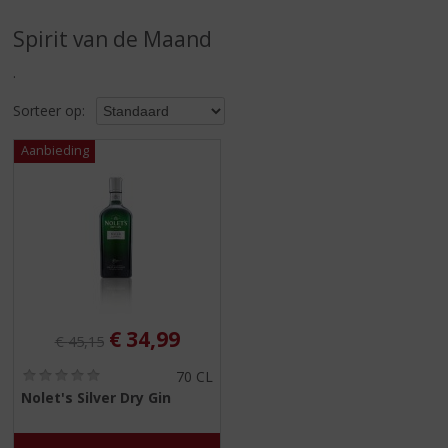
S
p
Spirit van de Maand
r
i
.
n
g
Sorteer op:
n
a
a
r
d
e
n
a
v
i
Originele prijs was:
, Huidige prijs is:
€
34,99
g
€
45,15
a
(
70 CL
t
0
Nolet's Silver Dry Gin
i
,
0
e
/