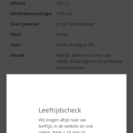
Inhoud
100 CL
Alcoholpercentage
35% vol
Soort jenever
Jonge Graanjenever
Kleur
helder
Geur
mout, kruidig en fris
Smaak
heerlijk zacht met tonen van
vanille, kruidnagel en verschillende
andere kruiden
Afdronk
zacht
Reviews
Leeftijdscheck
Schrijf een review
Wij vragen altijd naar uw
Pim van Gompel
leeftijd, in de winkels en ook
online. Bent u 18 jaar of
24-02-2020