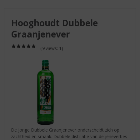
S
p
r
Hooghoudt Dubbele
i
n
Graanjenever
g
n
(5,0
a
(reviews: 1)
/
a
5)
r
d
e
n
a
v
i
g
a
t
i
De Jonge Dubbele Graanjenever onderscheidt zich op
e
zachtheid en smaak. Dubbele distillatie van de jeneverbes