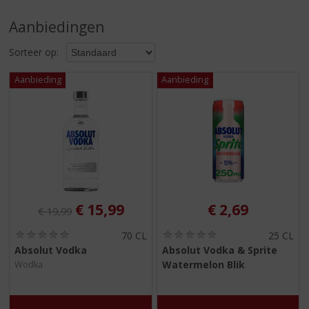
S
p
Aanbiedingen
r
i
Sorteer op:
n
g
n
a
a
r
d
e
n
a
v
Originele prijs was:
, Huidige prijs is:
€
15,99
€
2,69
€
19,99
i
g
(
(
70 CL
25 CL
0
0
a
Absolut Vodka
Absolut Vodka & Sprite
,
,
t
Watermelon Blik
Wodka
0
0
i
/
/
5
5
e
)
)