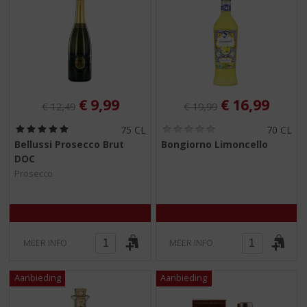
Originele prijs was:
, Huidige prijs is:
Originele prijs was:
, Huidige pri
€
9,99
€
16,99
€
12,49
€
19,99
(
(
75 CL
70 CL
5
0
Bellussi Prosecco Brut
Bongiorno Limoncello
,
,
DOC
0
0
/
/
Prosecco
5
5
)
)
MEER INFO
MEER INFO