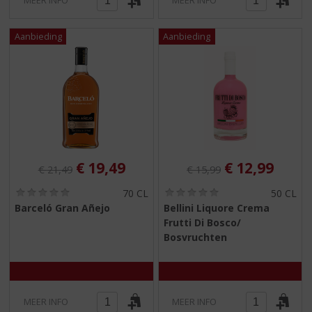
MEER INFO
MEER INFO
Originele prijs was:
, Huidige prijs is:
Originele prijs was:
, Huidige pri
€
19,49
€
12,99
€
21,49
€
15,99
(
(
70 CL
50 CL
0
0
Barceló Gran Añejo
Bellini Liquore Crema
,
,
Frutti Di Bosco/
0
0
/
/
Bosvruchten
5
5
)
)
MEER INFO
MEER INFO