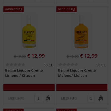
Originele prijs was:
, Huidige prijs is:
Originele prijs was:
, Huidige pri
€
12,99
€
12,99
€
15,99
€
15,99
(
(
50 CL
50 CL
0
0
Bellini Liquore Crema
Bellini Liquore Crema
,
,
Limone / Citroen
Melone/ Meloen
0
0
/
/
5
5
)
)
MEER INFO
MEER INFO