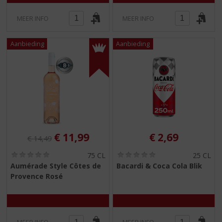
MEER INFO
MEER INFO
Originele prijs was:
, Huidige prijs is:
€
11,99
€
2,69
€
14,49
(
(
75 CL
25 CL
0
0
Aumérade Style Côtes de
Bacardi & Coca Cola Blik
,
,
Provence Rosé
0
0
/
/
5
5
)
)