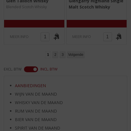
Glen Talloch Whisky
Glengarry Highland Single
,
,
Malt Scotch Whisky
Blended Scotch Whisky
0
0
/
/
5
5
)
)
MEER INFO
MEER INFO
1
2
3
Volgende
EXCL. BTW
INCL. BTW
AANBIEDINGEN
WIJN VAN DE MAAND
WHISKY VAN DE MAAND
RUM VAN DE MAAND
BIER VAN DE MAAND
SPIRIT VAN DE MAAND