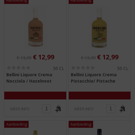
Originele prijs was:
, Huidige prijs is:
Originele prijs was:
, Huidige pri
€
12,99
€
12,99
€
15,99
€
15,99
(
(
50 CL
50 CL
0
0
Bellini Liquore Crema
Bellini Liquore Crema
,
,
Nocciola / Hazelnoot
Pistacchio/ Pistache
0
0
/
/
5
5
)
)
MEER INFO
MEER INFO