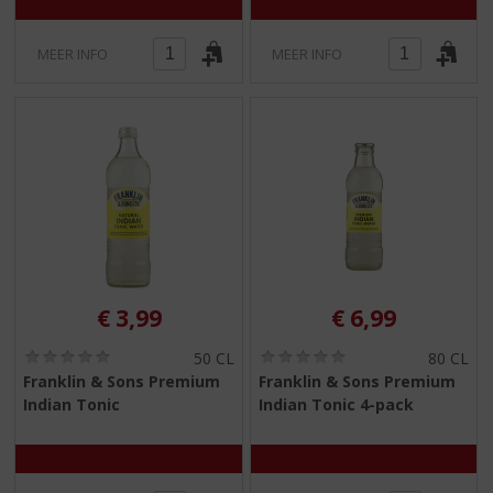
MEER INFO
MEER INFO
€
3,99
€
6,99
(
(
50 CL
80 CL
0
0
Franklin & Sons Premium
Franklin & Sons Premium
,
,
Indian Tonic
Indian Tonic 4-pack
0
0
/
/
5
5
)
)