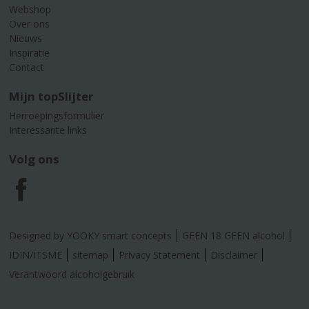
Webshop
Over ons
Nieuws
Inspiratie
Contact
Mijn topSlijter
Herroepingsformulier
Interessante links
Volg ons
F
a
Designed by YOOKY smart concepts
GEEN 18 GEEN alcohol
c
IDIN/ITSME
sitemap
Privacy Statement
Disclaimer
Verantwoord alcoholgebruik
e