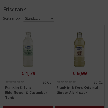
S
p
Frisdrank
r
i
Sorteer op:
n
g
n
a
a
r
d
e
n
a
v
€
1,79
€
6,99
i
g
(
(
20 CL
80 CL
0
0
a
Franklin & Sons
Franklin & Sons Original
,
,
t
Elderflower & Cucumber
Ginger Ale 4-pack
0
0
i
/
/
Tonic
5
5
e
)
)