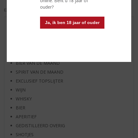
online. Bent u 18 jaar of
ouder?
EXCL. BTW
INCL. BTW
Ja, ik ben 18 jaar of ouder
AANBIEDINGEN
WIJN VAN DE MAAND
WHISKY VAN DE MAAND
RUM VAN DE MAAND
BIER VAN DE MAAND
SPIRIT VAN DE MAAND
EXCLUSIEF TOPSLIJTER
WIJN
WHISKY
BIER
APERITIEF
GEDISTILLEERD OVERIG
SHOTJES