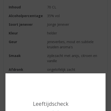
Inhoud
70 CL
Alcoholpercentage
35% vol
Soort jenever
Jonge Jenever
Kleur
helder
Geur
jeneverbes, mout en subtiele
kruiden aroma's
Smaak
zijdezacht met anijs, citroen en
vanille
Afdronk
ongelofelijk zacht
Serveertip
IJskoud of op kamertemperatuur?
In een breed glas, met of zonder
ijs? Of een glas op een klassiek
voetje? Elke manier van drinken
heeft een bepaalde voorkeur. Een
Leeftijdscheck
koude KETEL 1 jenever houdt de
aroma’s langer vast. In het glas