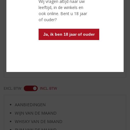
Wij vragen altijd naar uw
valt daarom minder te ruiken.
leeftijd, in de winkels en
Maar in de mond geeft koude
ook online. Bent u 18 jaar
KETEL 1 jenever een kleine
of ouder?
smaakexplosie.
Ja, ik ben 18 jaar of ouder
Reviews
Schrijf een review
Er zijn nog geen reviews geplaatst voor dit product
EXCL. BTW
INCL. BTW
AANBIEDINGEN
WIJN VAN DE MAAND
WHISKY VAN DE MAAND
RUM VAN DE MAAND