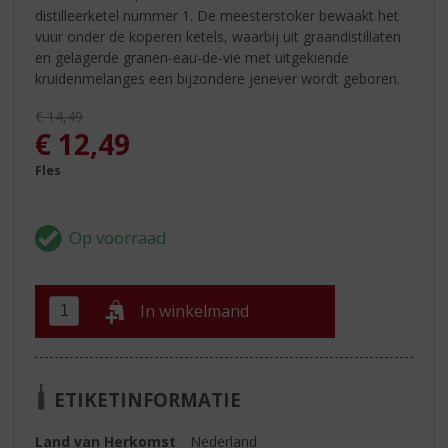
distilleerketel nummer 1. De meesterstoker bewaakt het
vuur onder de koperen ketels, waarbij uit graandistillaten
en gelagerde granen-eau-de-vie met uitgekiende
kruidenmelanges een bijzondere jenever wordt geboren.
Originele prijs was:
€
14,49
, Huidige prijs is:
€
12,49
Fles
In winkelmand
ETIKETINFORMATIE
Land van Herkomst
Nederland