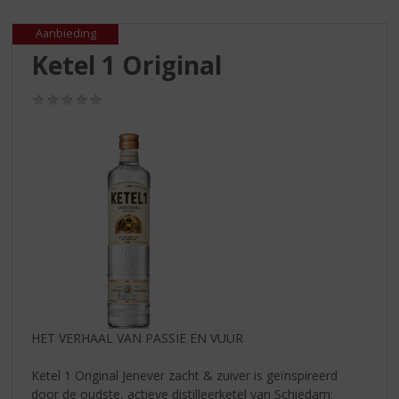
S
p
Aanbieding
r
Ketel 1 Original
i
n
g
(0,0
/
n
5)
a
a
r
d
e
n
a
v
i
g
a
HET VERHAAL VAN PASSIE EN VUUR
t
i
Ketel 1 Original Jenever zacht & zuiver is geïnspireerd
e
door de oudste, actieve distilleerketel van Schiedam: