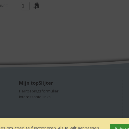
 INFO
Mijn topSlijter
Herroepingsformulier
Interessante links
es om goed te functioneren. Als je wilt aanpassen
Schakel