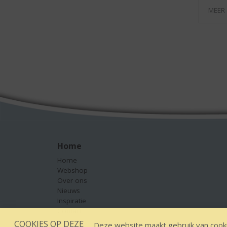
MEER
Home
Home
Webshop
Over ons
Nieuws
Inspiratie
Contact
COOKIES OP DEZE
Deze website maakt gebruik van cooki