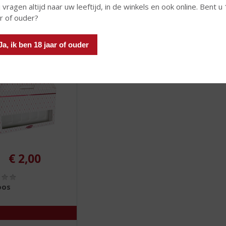
)
)
 vragen altijd naar uw leeftijd, in de winkels en ook online. Bent u
ar of ouder?
 INFO
MEER INFO
MEER 
Ja, ik ben 18 jaar of ouder
€
2,00
(
0
oos
,
0
/
5
)