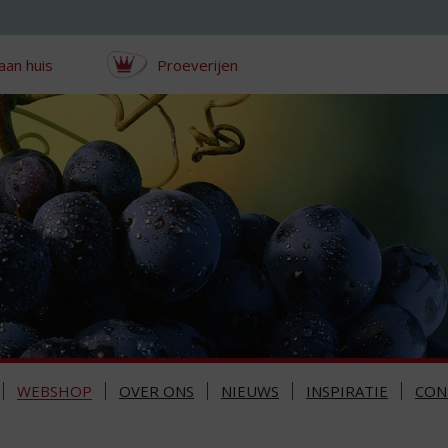
aan huis
Proeverijen
WEBSHOP
OVER ONS
NIEUWS
INSPIRATIE
CON