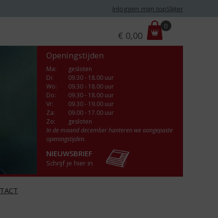
Inloggen mijn topSlijter
P
0
€
0,00
r
i
Openingstijden
j
s
Ma
:
gesloten
Di
:
09.30 - 18.00 uur
:
Wo
:
09.30 - 18.00 uur
Do
:
09.30 - 18.00 uur
Vr
:
09.30 - 19.00 uur
Za
:
09.00 - 17.00 uur
Zo:
gesloten
In de maand december hanteren we aangepaste
openingstijden.
NIEUWSBRIEF
Schrijf je hier in
TACT