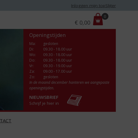
Inloggen mijn topSlijter
P
0
€
0,00
r
i
Openingstijden
j
s
Ma
:
gesloten
Di
:
09.30 - 18.00 uur
:
Wo
:
09.30 - 18.00 uur
Do
:
09.30 - 18.00 uur
Vr
:
09.30 - 19.00 uur
Za
:
09.00 - 17.00 uur
Zo:
gesloten
In de maand december hanteren we aangepaste
openingstijden.
NIEUWSBRIEF
Schrijf je hier in
TACT