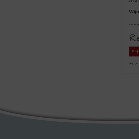
Afd
Wijn
R
Sch
Er z