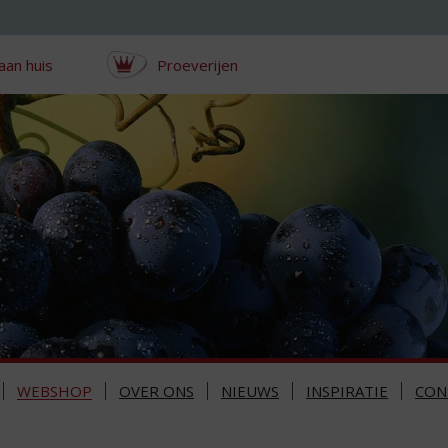
aan huis
Proeverijen
WEBSHOP
OVER ONS
NIEUWS
INSPIRATIE
CON