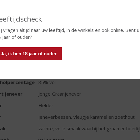
In winkelmand
eeftijdscheck
j vragen altijd naar uw leeftijd, in de winkels en ook online. Bent u
 jaar of ouder?
TIKETINFORMATIE
Ja, ik ben 18 jaar of ouder
d van Herkomst
Nederland
oud
100 CL
oholpercentage
35% vol
t jenever
Jonge Graanjenever
r
Helder
r
jeneverbessen, vleugje karamel en zoethout
ak
zachte, volle smaak waarbij het graan er heerli