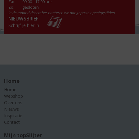
Za
:
09.00 - 17.00 uur
Zo:
gesloten
In de maand december hanteren we aangepaste openingstijden.
NIEUWSBRIEF
Schrijf je hier in
Home
Home
Webshop
Over ons
Nieuws
Inspiratie
Contact
Mijn topSlijter