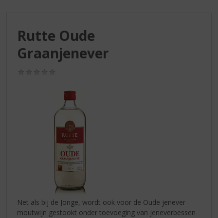
S
p
r
Rutte Oude
i
n
Graanjenever
g
n
(0,0
a
/
a
5)
r
d
e
n
a
v
i
g
a
t
i
Net als bij de Jonge, wordt ook voor de Oude jenever
e
moutwijn gestookt onder toevoeging van jeneverbessen