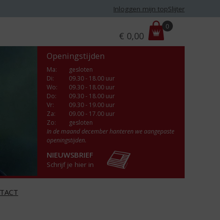
Inloggen mijn topSlijter
P
0
€
0,00
r
i
Openingstijden
j
s
Ma
:
gesloten
Di
:
09.30 - 18.00 uur
:
Wo
:
09.30 - 18.00 uur
Do
:
09.30 - 18.00 uur
Vr
:
09.30 - 19.00 uur
Za
:
09.00 - 17.00 uur
Zo:
gesloten
In de maand december hanteren we aangepaste
openingstijden.
NIEUWSBRIEF
Schrijf je hier in
TACT