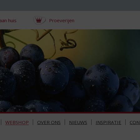
aan huis
Proeverijen
WEBSHOP
OVER ONS
NIEUWS
INSPIRATIE
CON