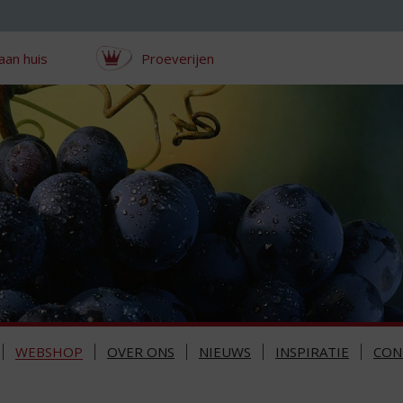
aan huis
Proeverijen
WEBSHOP
OVER ONS
NIEUWS
INSPIRATIE
CON