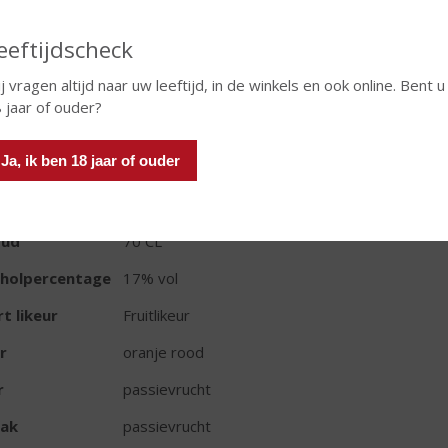
eeftijdscheck
In winkelmand
j vragen altijd naar uw leeftijd, in de winkels en ook online. Bent u
 jaar of ouder?
TIKETINFORMATIE
Ja, ik ben 18 jaar of ouder
d van Herkomst
Frankrijk
oud
70 CL
oholpercentage
17% vol
t likeur
Fruitlikeur
r
oranje rood
r
passievrucht
ak
passievrucht