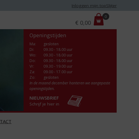
Inloggen mijn topSlijter
P
0
€
0,00
r
i
Openingstijden
j
s
Ma
:
gesloten
Di
:
09.30 - 18.00 uur
:
Wo
:
09.30 - 18.00 uur
Do
:
09.30 - 18.00 uur
Vr
:
09.30 - 19.00 uur
Za
:
09.00 - 17.00 uur
Zo:
gesloten
In de maand december hanteren we aangepaste
openingstijden.
NIEUWSBRIEF
Schrijf je hier in
TACT