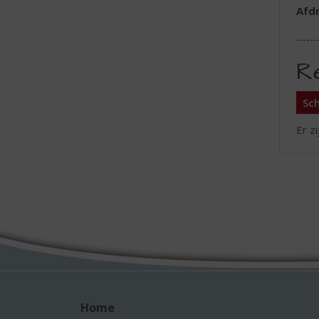
Afd
R
Sch
Er z
Home