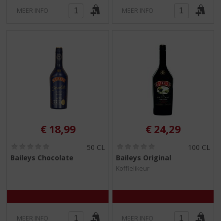
MEER INFO
MEER INFO
€
18,99
€
24,29
(
(
50 CL
100 CL
0
0
Baileys Chocolate
Baileys Original
,
,
Koffielikeur
0
0
/
/
5
5
)
)
MEER INFO
MEER INFO