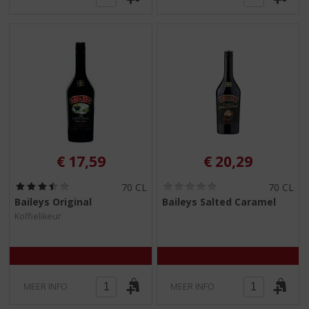
€
17,59
€
20,29
(
(
70 CL
70 CL
3
0
Baileys Original
Baileys Salted Caramel
,
,
Koffielikeur
5
0
/
/
5
5
)
)
MEER INFO
MEER INFO