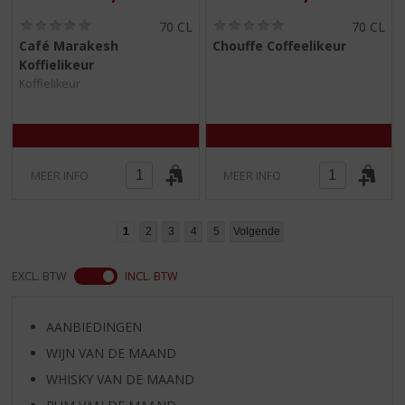
(
(
70 CL
70 CL
0
0
Café Marakesh
Chouffe Coffeelikeur
,
,
Koffielikeur
0
0
/
/
Koffielikeur
5
5
)
)
MEER INFO
MEER INFO
1
2
3
4
5
Volgende
EXCL. BTW
INCL. BTW
AANBIEDINGEN
WIJN VAN DE MAAND
WHISKY VAN DE MAAND