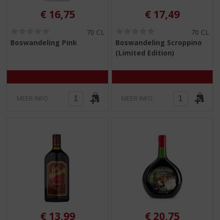
€
16,75
€
17,49
(
(
70 CL
70 CL
0
0
Boswandeling Pink
Boswandeling Scroppino
,
,
(Limited Edition)
0
0
/
/
5
5
)
)
MEER INFO
MEER INFO
€
13,99
€
20,75