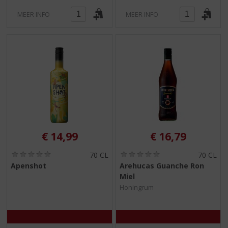
MEER INFO
MEER INFO
€
14,99
€
16,79
(
(
70 CL
70 CL
0
0
Apenshot
Arehucas Guanche Ron
,
,
Miel
0
0
/
/
Honingrum
5
5
)
)