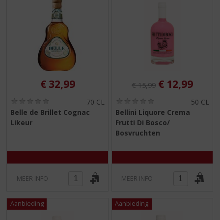
Originele prijs was:
, Huidige pri
€
32,99
€
12,99
€
15,99
(
(
70 CL
50 CL
0
0
Belle de Brillet Cognac
Bellini Liquore Crema
,
,
Likeur
Frutti Di Bosco/
0
0
/
/
Bosvruchten
5
5
)
)
MEER INFO
MEER INFO