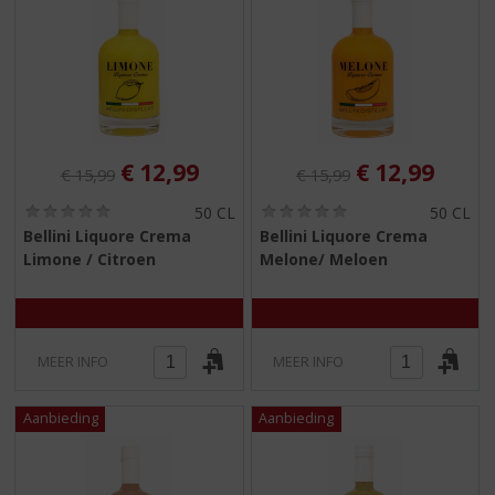
Originele prijs was:
, Huidige prijs is:
Originele prijs was:
, Huidige pri
€
12,99
€
12,99
€
15,99
€
15,99
(
(
50 CL
50 CL
0
0
Bellini Liquore Crema
Bellini Liquore Crema
,
,
Limone / Citroen
Melone/ Meloen
0
0
/
/
5
5
)
)
MEER INFO
MEER INFO