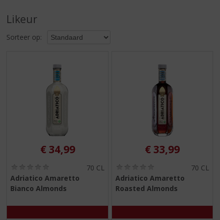
S
p
Likeur
r
i
Sorteer op:
n
g
n
a
a
r
d
e
n
a
v
€
34,99
€
33,99
i
g
(
(
70 CL
70 CL
0
0
a
Adriatico Amaretto
Adriatico Amaretto
,
,
t
Bianco Almonds
Roasted Almonds
0
0
i
/
/
5
5
e
)
)