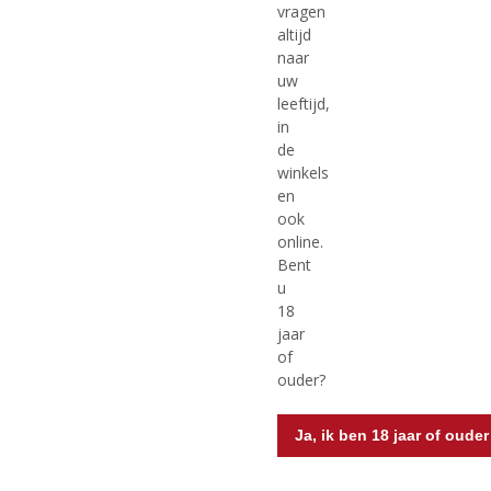
vragen
altijd
naar
uw
Originele prijs was:
, Huidige pri
€
14,99
€
16,99
€
19,99
leeftijd,
in
(
(
100 CL
70 CL
5
0
de
Berentzen Apfelkorn
Bongiorno Limoncello
,
,
winkels
Apfelkorn
0
0
en
/
/
5
5
ook
)
)
online.
Bent
u
MEER INFO
MEER INFO
18
jaar
of
ouder?
Ja, ik ben 18 jaar of ouder