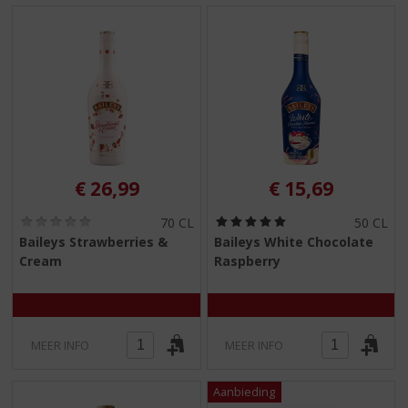
€
26,99
€
15,69
(
(
70 CL
50 CL
0
5
Baileys Strawberries &
Baileys White Chocolate
,
,
Cream
Raspberry
0
0
/
/
5
5
)
)
MEER INFO
MEER INFO