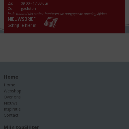
Za
:
09.00 - 17.00 uur
Zo:
gesloten
In de maand december hanteren we aangepaste openingstijden.
NIEUWSBRIEF
Schrijf je hier in
Home
Home
Webshop
Over ons
Nieuws
Inspiratie
Contact
Mijn topSlijter