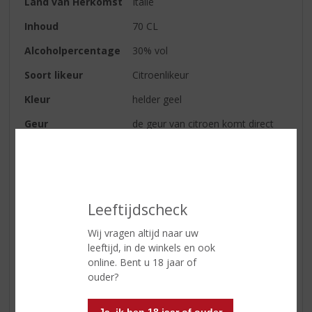
Land van Herkomst
Italië
Inhoud
70 CL
Alcoholpercentage
30% vol
Soort likeur
Citroenlikeur
Kleur
helder geel
Geur
de geur van citroen komt direct
naar voren
Smaak
het frisse van citroen is hetgeen
dat duidelijk overheerst
Afdronk
zachte en prettige afdronk
Leeftijdscheck
Wij vragen altijd naar uw
leeftijd, in de winkels en ook
Reviews
online. Bent u 18 jaar of
ouder?
Schrijf een review
Er zijn nog geen reviews geplaatst voor dit product
Ja, ik ben 18 jaar of ouder