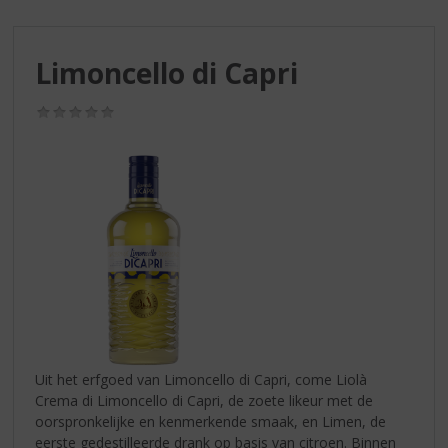
S
p
r
Limoncello di Capri
i
n
g
(0,0
/
n
5)
a
a
r
d
e
n
a
v
i
g
a
Uit het erfgoed van Limoncello di Capri, come Liolà
t
Crema di Limoncello di Capri, de zoete likeur met de
i
oorspronkelijke en kenmerkende smaak, en Limen, de
e
eerste gedestilleerde drank op basis van citroen. Binnen