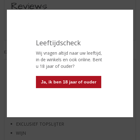
Reviews
Schrijf een review
Er zijn nog geen reviews geplaatst voor dit product
Leeftijdscheck
EXCL. BTW
INCL. BTW
Wij vragen altijd naar uw leeftijd,
in de winkels en ook online. Bent
u 18 jaar of ouder?
AANBIEDINGEN
WIJN VAN DE MAAND
Ja, ik ben 18 jaar of ouder
WHISKY VAN DE MAAND
RUM VAN DE MAAND
BIER VAN DE MAAND
SPIRIT VAN DE MAAND
EXCLUSIEF TOPSLIJTER
WIJN