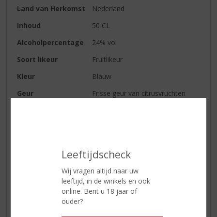
Land van Herkomst
Nederland
Inhoud
50 CL
Alcoholpercentage
24% vol
Soort likeur
Fruitlikeur
Kleur
Blauw
Geur
Frisse geur van citrusvruchten
Smaak
De sinaasappelen, citroenen en
typische curaçao-appeltjes geven
deze likeur een heerlijke frisse
smaak
Leeftijdscheck
Afdronk
Heerlijk zacht en fris
Wij vragen altijd naar uw
leeftijd, in de winkels en ook
Reviews
online. Bent u 18 jaar of
ouder?
Schrijf een review