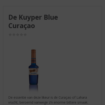
S
p
r
De Kuyper Blue
i
n
Curaçao
g
n
(0,0
a
/
a
5)
r
d
e
n
a
v
i
g
a
t
i
De essentie van deze likeur is de Curaçao of Lahara
e
vrucht, beroemd vanwege z’n enorme bittere smaak.