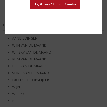
Ja, ik ben 18 jaar of ouder
Er zijn nog geen reviews geplaatst voor dit product
EXCL. BTW
INCL. BTW
AANBIEDINGEN
WIJN VAN DE MAAND
WHISKY VAN DE MAAND
RUM VAN DE MAAND
BIER VAN DE MAAND
SPIRIT VAN DE MAAND
EXCLUSIEF TOPSLIJTER
WIJN
WHISKY
BIER