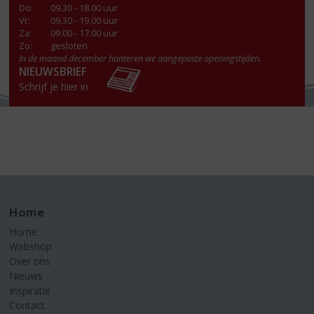
Do
:
09.30 - 18.00 uur
Vr
:
09.30 - 19.00 uur
Za
:
09.00 - 17.00 uur
Zo:
gesloten
In de maand december hanteren we aangepaste openingstijden.
NIEUWSBRIEF
Schrijf je hier in
Home
Home
Webshop
Over ons
Nieuws
Inspiratie
Contact