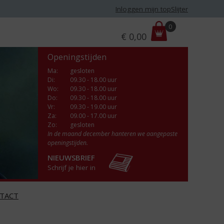
Inloggen mijn topSlijter
P
0
€
0,00
r
i
Openingstijden
j
s
Ma
:
gesloten
Di
:
09.30 - 18.00 uur
:
Wo
:
09.30 - 18.00 uur
Do
:
09.30 - 18.00 uur
Vr
:
09.30 - 19.00 uur
Za
:
09.00 - 17.00 uur
Zo:
gesloten
In de maand december hanteren we aangepaste
openingstijden.
NIEUWSBRIEF
Schrijf je hier in
TACT