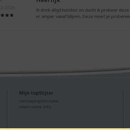
02-2020
Ik drink altijd hotshot en dacht ik probeer deze e
(5,0
er amper vanaf blíjven. Deze moet je proberen
/
5)
Mijn topSlijter
Herroepingsformulier
Interessante links