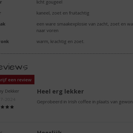
r
licht gougeel
r
kaneel, zoet en fruitachtig
ak
een ware smaakexplosie van zacht, zoet en war
naar voren
ronk
warm, krachtig en zoet.
eviews
rijf een review
Heel erg lekker
y Dekker
07-2024
Geprobeerd in Irish coffee in plaats van gewon
(5,0
/
5)
Heerlijk
ic