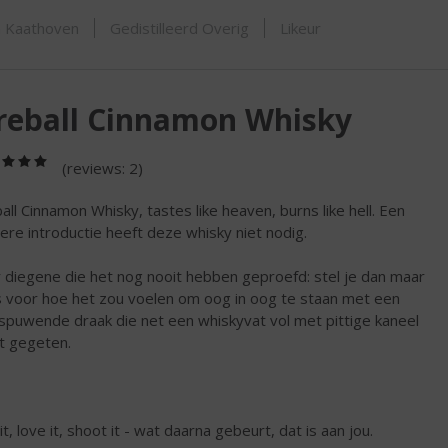
ORTIMENT
n Kaathoven
Gedistilleerd Overig
Likeur
reball Cinnamon Whisky
(5,0
(reviews: 2)
/
5)
ball Cinnamon Whisky, tastes like heaven, burns like hell. Een
ere introductie heeft deze whisky niet nodig.
 diegene die het nog nooit hebben geproefd: stel je dan maar
 voor hoe het zou voelen om oog in oog te staan met een
spuwende draak die net een whiskyvat vol met pittige kaneel
t gegeten.
it, love it, shoot it - wat daarna gebeurt, dat is aan jou.