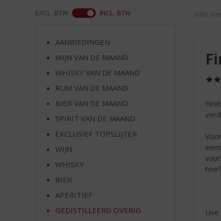
d
S
ASS
EXCL. BTW
INCL. BTW
John va
p
r
AANBIEDINGEN
i
Fi
n
WIJN VAN DE MAAND
g
WHISKY VAN DE MAAND
n
RUM VAN DE MAAND
a
a
BIER VAN DE MAAND
Fire
r
verd
SPIRIT VAN DE MAAND
d
e
EXCLUSIEF TOPSLIJTER
Voor
n
eens
WIJN
a
vuur
v
WHISKY
heef
i
BIER
g
APERITIEF
a
t
GEDISTILLEERD OVERIG
Live 
i