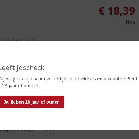
€
18,39
Fles
In winkelmand
Leeftijdscheck
Wij vragen altijd naar uw leeftijd, in de winkels en ook online. Bent
u 18 jaar of ouder?
TIKETINFORMATIE
Ja, ik ben 18 jaar of ouder
d van Herkomst
Verenigde Staten
oud
70 CL
oholpercentage
33% vol