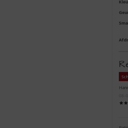
Kleu
Geu
Sma
Afd
R
Sch
Hann
08-
Patr