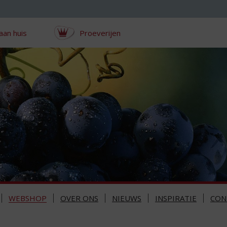
aan huis
Proeverijen
WEBSHOP
OVER ONS
NIEUWS
INSPIRATIE
CON