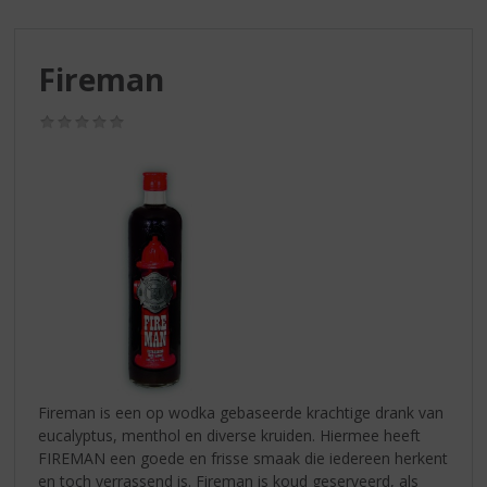
S
p
r
Fireman
i
n
g
(0,0
/
n
5)
a
a
r
d
e
n
a
v
i
g
a
Fireman is een op wodka gebaseerde krachtige drank van
t
eucalyptus, menthol en diverse kruiden. Hiermee heeft
i
FIREMAN een goede en frisse smaak die iedereen herkent
e
en toch verrassend is. Fireman is koud geserveerd, als