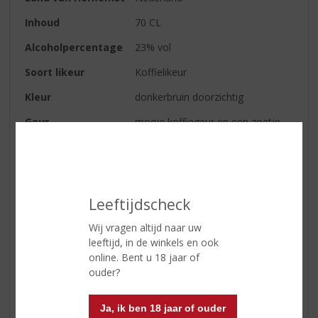
Inhoud
70 CL
Alcoholpercentage
23% vol
Soort likeur
Koffielikeur
Kleur
donkerbruin doorzichtig
Geur
mooie koffiegeur en een zoetje
op de achtergrond
Smaak
vol en zacht
Afdronk
goede volle, zachte afdronk
Leeftijdscheck
Wij vragen altijd naar uw
Reviews
leeftijd, in de winkels en ook
online. Bent u 18 jaar of
ouder?
Schrijf een review
Er zijn nog geen reviews geplaatst voor dit product
Ja, ik ben 18 jaar of ouder