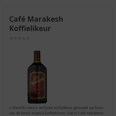
S
p
r
Café Marakesh
i
n
Koffielikeur
g
n
(0,0
a
/
a
5)
r
d
e
n
a
v
i
g
a
t
i
‘s Werelds meest verfijnde koffielikeur gemaakt op basis
e
van de beste Arabica koffiebonen. Dat is Café Marakesh.