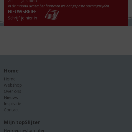
Zo:
gesloten
In de maand december hanteren we aangepaste openingstijden.
NIEUWSBRIEF
Schrijf je hier in
Home
Home
Webshop
Over ons
Nieuws
Inspiratie
Contact
Mijn topSlijter
Herroepingsformulier