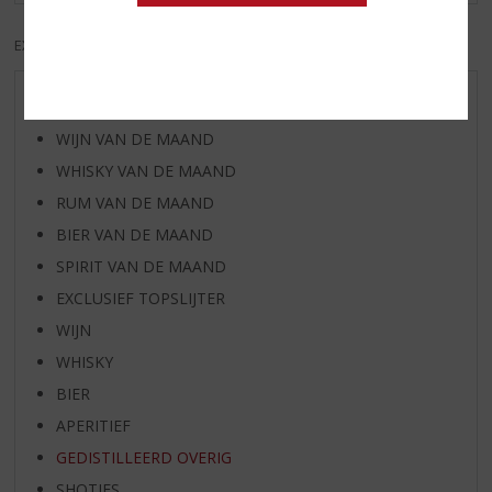
EXCL. BTW
INCL. BTW
AANBIEDINGEN
WIJN VAN DE MAAND
WHISKY VAN DE MAAND
RUM VAN DE MAAND
BIER VAN DE MAAND
SPIRIT VAN DE MAAND
EXCLUSIEF TOPSLIJTER
WIJN
WHISKY
BIER
APERITIEF
GEDISTILLEERD OVERIG
SHOTJES