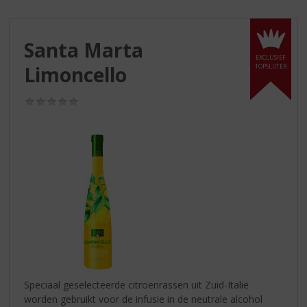
S
p
r
Santa Marta
i
EXCLUSIEF
n
Limoncello
TOPSLIJTER
g
n
(0,0
a
/
a
5)
r
d
e
n
a
v
i
g
a
t
i
Speciaal geselecteerde citroenrassen uit Zuid-Italië
e
worden gebruikt voor de infusie in de neutrale alcohol