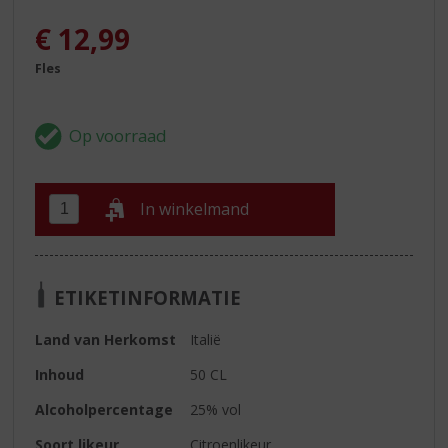
€
12,99
Fles
In winkelmand
ETIKETINFORMATIE
Land van Herkomst
Italië
Inhoud
50 CL
Alcoholpercentage
25% vol
Soort likeur
Citroenlikeur