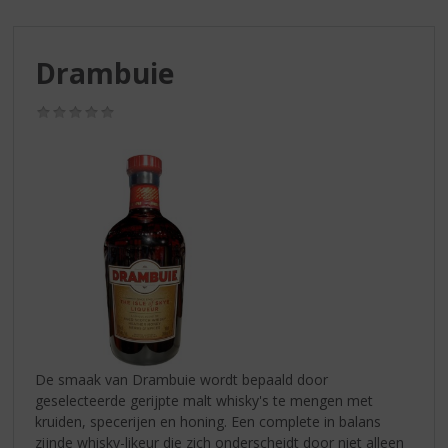
S
p
r
Drambuie
i
n
g
(0,0
/
n
5)
a
a
r
d
e
n
a
v
i
g
a
De smaak van Drambuie wordt bepaald door
t
geselecteerde gerijpte malt whisky's te mengen met
i
kruiden, specerijen en honing. Een complete in balans
e
zijnde whisky-likeur die zich onderscheidt door niet alleen