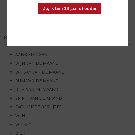
Schrijf een review
Ja, ik ben 18 jaar of ouder
Er zijn nog geen reviews geplaatst voor dit product
EXCL. BTW
INCL. BTW
AANBIEDINGEN
WIJN VAN DE MAAND
WHISKY VAN DE MAAND
RUM VAN DE MAAND
BIER VAN DE MAAND
SPIRIT VAN DE MAAND
EXCLUSIEF TOPSLIJTER
WIJN
WHISKY
BIER