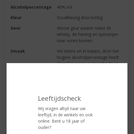
Alcoholpercentage
40% vol
Kleur
Goudkleurig doorzichtig
Geur
Mooie geur waarin naast de
whisky, de honing en specerijen
naar voren komen
Smaak
Vol intens en in balans, door het
hogere alcoholpercentage heeft
deze likeur een onderscheidend
karakter
Afdronk
Mooi en vol waarin de honing en
kruiden het langst in de mond
blijven
Leeftijdscheck
Serveertip
Puur of 'on the rocks'
Wij vragen altijd naar uw
leeftijd, in de winkels en ook
online. Bent u 18 jaar of
Reviews
ouder?