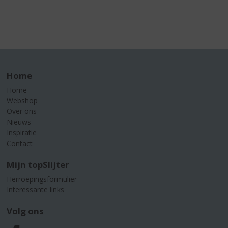
Home
Home
Webshop
Over ons
Nieuws
Inspiratie
Contact
Mijn topSlijter
Herroepingsformulier
Interessante links
Volg ons