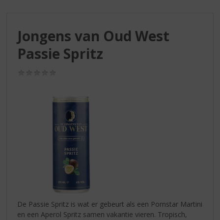
S
p
r
Jongens van Oud West
i
n
Passie Spritz
g
n
(0,0
a
/
a
5)
r
d
e
n
a
v
i
g
a
t
i
De Passie Spritz is wat er gebeurt als een Pornstar Martini
e
en een Aperol Spritz samen vakantie vieren. Tropisch,