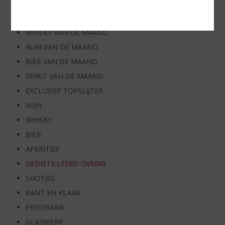
AANBIEDINGEN
WIJN VAN DE MAAND
WHISKY VAN DE MAAND
RUM VAN DE MAAND
BIER VAN DE MAAND
SPIRIT VAN DE MAAND
EXCLUSIEF TOPSLIJTER
WIJN
WHISKY
BIER
APERITIEF
GEDISTILLEERD OVERIG
SHOTJES
KANT EN KLAAR
FRISDRANK
GLASWERK