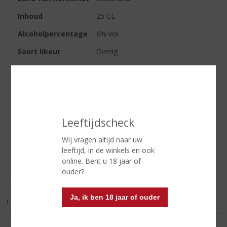
Inhoud
25 CL
Alcoholpercentage
6% vol
Soort likeur
Overig
Geur
tropisch
Smaak
tropisch, zacht en bruisend
Leeftijdscheck
Reviews
Wij vragen altijd naar uw
Schrijf een review
leeftijd, in de winkels en ook
online. Bent u 18 jaar of
Er zijn nog geen reviews geplaatst voor dit product
ouder?
Ja, ik ben 18 jaar of ouder
EXCL. BTW
INCL. BTW