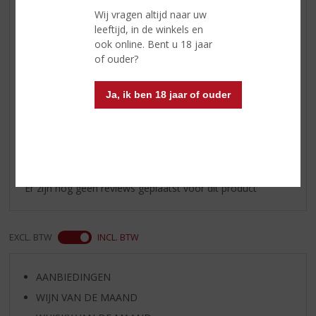
Smaak
een fijne, zachte smaak van
Wij vragen altijd naar uw
subtiele kruiden die de mond
leeftijd, in de winkels en
vullen
ook online. Bent u 18 jaar
of ouder?
Afdronk
een zachte en verwarmende
afdronk
Ja, ik ben 18 jaar of ouder
Reviews
Schrijf een review
Er zijn nog geen reviews geplaatst voor dit product
EXCL. BTW
INCL. BTW
AANBIEDINGEN
WIJN VAN DE MAAND