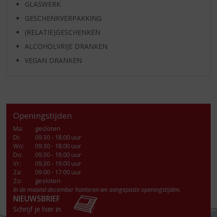
GLASWERK
GESCHENKVERPAKKING
(RELATIE)GESCHENKEN
ALCOHOLVRIJE DRANKEN
VEGAN DRANKEN
Openingstijden
Ma
:
gesloten
Di
:
09.30 - 18.00 uur
Wo
:
09.30 - 18.00 uur
Do
:
09.30 - 18.00 uur
Vr
:
09.30 - 19.00 uur
Za
:
09.00 - 17.00 uur
Zo:
gesloten
In de maand december hanteren we aangepaste openingstijden.
NIEUWSBRIEF
Schrijf je hier in