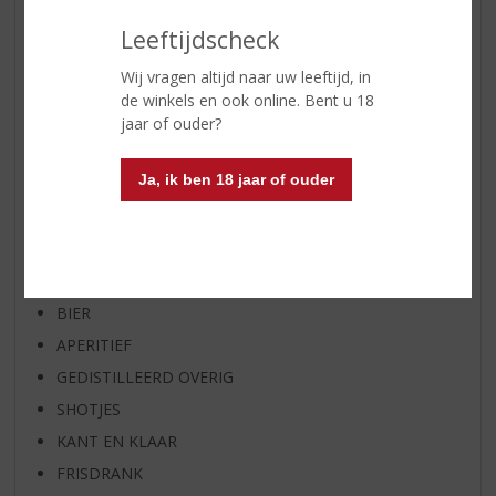
AANBIEDINGEN
Leeftijdscheck
WIJN VAN DE MAAND
Wij vragen altijd naar uw leeftijd, in
WHISKY VAN DE MAAND
de winkels en ook online. Bent u 18
RUM VAN DE MAAND
jaar of ouder?
BIER VAN DE MAAND
Ja, ik ben 18 jaar of ouder
SPIRIT VAN DE MAAND
EXCLUSIEF TOPSLIJTER
WIJN
WHISKY
BIER
APERITIEF
GEDISTILLEERD OVERIG
SHOTJES
KANT EN KLAAR
FRISDRANK