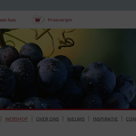
aan huis
Proeverijen
WEBSHOP
OVER ONS
NIEUWS
INSPIRATIE
CON