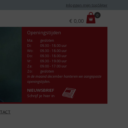
Inloggen mijn topSlijter
P
0
€
0,00
r
i
Openingstijden
j
s
Ma
:
gesloten
Di
:
09.30 - 18.00 uur
:
Wo
:
09.30 - 18.00 uur
Do
:
09.30 - 18.00 uur
Vr
:
09.30 - 19.00 uur
Za
:
09.00 - 17.00 uur
Zo:
gesloten
In de maand december hanteren we aangepaste
openingstijden.
NIEUWSBRIEF
Schrijf je hier in
TACT