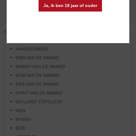
Ja, ik ben 18 jaar of ouder
Er zijn nog geen reviews geplaatst voor dit product
EXCL. BTW
INCL. BTW
AANBIEDINGEN
WIJN VAN DE MAAND
WHISKY VAN DE MAAND
RUM VAN DE MAAND
BIER VAN DE MAAND
SPIRIT VAN DE MAAND
EXCLUSIEF TOPSLIJTER
WIJN
WHISKY
BIER