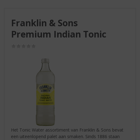
S
p
r
Franklin & Sons
i
n
Premium Indian Tonic
g
n
(0,0
a
/
a
5)
r
d
e
n
a
v
i
g
a
t
i
Het Tonic Water assortiment van Franklin & Sons bevat
e
een uiteenlopend palet aan smaken. Sinds 1886 staan