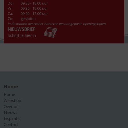
Do
:
09.30 - 18.00 uur
Vr
:
09.30 - 19.00 uur
Za
:
09.00 - 17.00 uur
Zo:
gesloten
In de maand december hanteren we aangepaste openingstijden.
NIEUWSBRIEF
Schrijf je hier in
Home
Home
Webshop
Over ons
Nieuws
Inspiratie
Contact