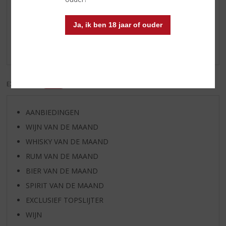
Reviews
Ja, ik ben 18 jaar of ouder
Schrijf een review
Er zijn nog geen reviews geplaatst voor dit product
EXCL. BTW
INCL. BTW
AANBIEDINGEN
WIJN VAN DE MAAND
WHISKY VAN DE MAAND
RUM VAN DE MAAND
BIER VAN DE MAAND
SPIRIT VAN DE MAAND
EXCLUSIEF TOPSLIJTER
WIJN