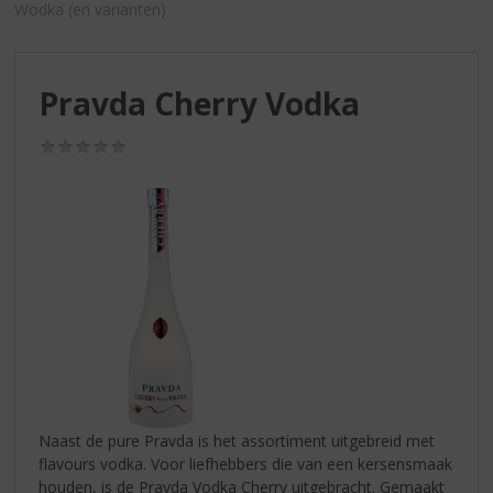
S
Wodka (en varianten)
p
r
i
Pravda Cherry Vodka
n
g
n
(0,0
/
a
5)
a
r
d
e
n
a
v
i
g
a
t
Naast de pure Pravda is het assortiment uitgebreid met
i
flavours vodka. Voor liefhebbers die van een kersensmaak
e
houden, is de Pravda Vodka Cherry uitgebracht. Gemaakt