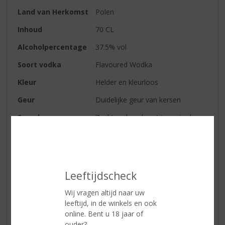
Land van Herkomst
Polen
Inhoud
70 CL
Alcoholpercentage
37.5% vol
Soort vodka
Flavoured Wodka
Kleur
Helder en kleurloos
Geur
Duidelijke geur van kersen
Smaak
Zacht en kers komt terug in de
smaak
Afdronk
De zuiverheid van het product
vind je terug in de afdronk samen
met kers
Leeftijdscheck
Serveertip
De Pradva Cherry is ook lekker in
Wij vragen altijd naar uw
zoete en frisse cocktails.
leeftijd, in de winkels en ook
online. Bent u 18 jaar of
ouder?