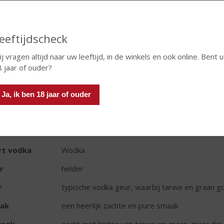
In winkelmand
eeftijdscheck
j vragen altijd naar uw leeftijd, in de winkels en ook online. Bent u
 jaar of ouder?
TIKETINFORMATIE
d van Herkomst
Nederland
Ja, ik ben 18 jaar of ouder
oud
100 CL
oholpercentage
40% vol
rt vodka
Wodka
r
helder
r
typische vodka geur, waarbij tarwe en graan go
ak
een heerlijk zachte en pure smaak