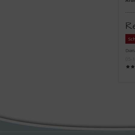
Afd
R
Sch
Dian
05-