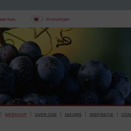
aan huis
Proeverijen
WEBSHOP
OVER ONS
NIEUWS
INSPIRATIE
CON