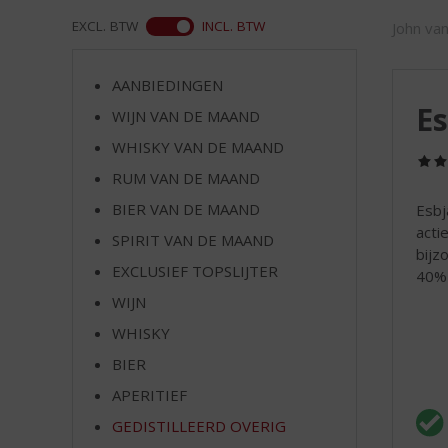
d
S
ASS
EXCL. BTW
INCL. BTW
John va
p
r
AANBIEDINGEN
i
E
n
WIJN VAN DE MAAND
g
WHISKY VAN DE MAAND
n
RUM VAN DE MAAND
a
a
BIER VAN DE MAAND
Esbj
r
acti
SPIRIT VAN DE MAAND
d
bijz
e
EXCLUSIEF TOPSLIJTER
40% 
n
WIJN
a
v
WHISKY
i
BIER
g
APERITIEF
a
t
GEDISTILLEERD OVERIG
i