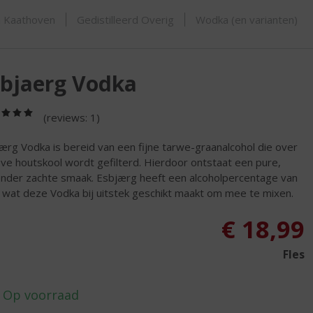
ORTIMENT
n Kaathoven
Gedistilleerd Overig
Wodka (en varianten)
sbjaerg Vodka
(5,0
(reviews: 1)
/
5)
ærg Vodka is bereid van een fijne tarwe-graanalcohol die over
eve houtskool wordt gefilterd. Hierdoor ontstaat een pure,
onder zachte smaak. Esbjærg heeft een alcoholpercentage van
wat deze Vodka bij uitstek geschikt maakt om mee te mixen.
€
18,99
Fles