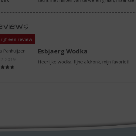
ronk
zacht met hinten van tarwe en graan, maar die 
eviews
rijf een review
Esbjaerg Wodka
a Panhuijzen
12-2019
Heerlijke wodka, fijne afdronk, mijn favoriet!
(5,0
/
5)