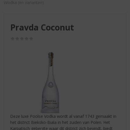
S
Wodka (en varianten)
p
r
i
Pravda Coconut
n
g
n
(0,0
/
a
5)
a
r
d
e
n
a
v
i
g
a
t
Deze luxe Poolse Vodka wordt al vanaf 1743 gemaakt in
i
het district Bieksko-Biala in het zuiden van Polen. Het
e
Karpatisch gebergte waar dit district zich bevindt, biedt