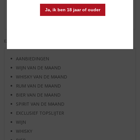
Schrijf een review
Ja, ik ben 18 jaar of ouder
Er zijn nog geen reviews geplaatst voor dit product
EXCL. BTW
INCL. BTW
AANBIEDINGEN
WIJN VAN DE MAAND
WHISKY VAN DE MAAND
RUM VAN DE MAAND
BIER VAN DE MAAND
SPIRIT VAN DE MAAND
EXCLUSIEF TOPSLIJTER
WIJN
WHISKY