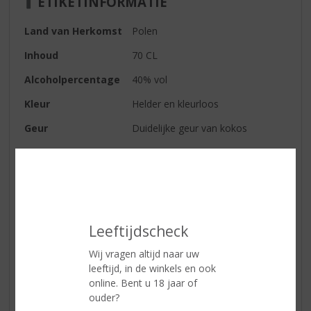
ETIKETINFORMATIE
Land van Herkomst
Polen
Inhoud
70 CL
Alcoholpercentage
40% vol
Kleur
Helder en kleurloos
Geur
Duidelijke geur van kokos
Smaak
Zacht en kokos komt terug in de
smaak
Afdronk
De zuiverheid van het product
vind je terug in de afdronk samen
met kokos
Leeftijdscheck
Serveertip
Puur of 'on the rocks'
Wij vragen altijd naar uw
leeftijd, in de winkels en ook
online. Bent u 18 jaar of
Reviews
ouder?