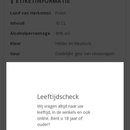
ETIKETINFORMATIE
Land van Herkomst
Polen
Inhoud
70 CL
Alcoholpercentage
40% vol
Kleur
Helder en kleurloos
Geur
Duidelijke geur van sinaasappel.
Smaak
Zacht en sinaasappel komt terug
in de smaak
Afdronk
De zuiverheid van het product
vind je terug in de afdronk samen
met sinaasappel
Leeftijdscheck
Serveertip
Puur of 'on the rocks'
Wij vragen altijd naar uw
leeftijd, in de winkels en ook
online. Bent u 18 jaar of
Reviews
ouder?