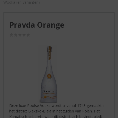
S
Wodka (en varianten)
p
r
i
Pravda Orange
n
g
n
(0,0
/
a
5)
a
r
d
e
n
a
v
i
g
a
t
Deze luxe Poolse Vodka wordt al vanaf 1743 gemaakt in
i
het district Bieksko-Biala in het zuiden van Polen. Het
e
Karpatisch gebergte waar dit district zich bevindt, biedt