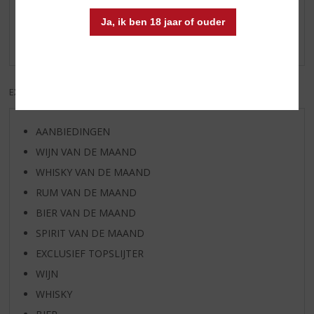
Schrijf een review
Ja, ik ben 18 jaar of ouder
Er zijn nog geen reviews geplaatst voor dit product
EXCL. BTW
INCL. BTW
AANBIEDINGEN
WIJN VAN DE MAAND
WHISKY VAN DE MAAND
RUM VAN DE MAAND
BIER VAN DE MAAND
SPIRIT VAN DE MAAND
EXCLUSIEF TOPSLIJTER
WIJN
WHISKY