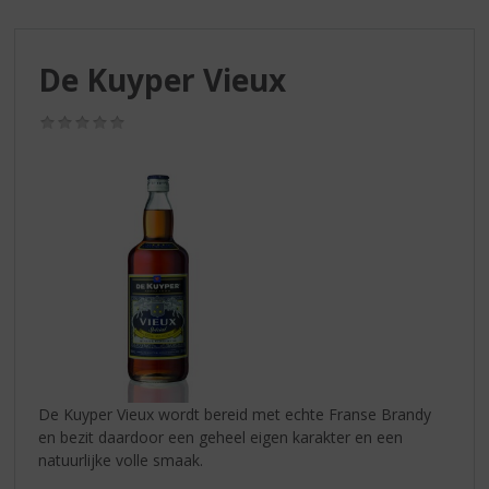
S
p
r
De Kuyper Vieux
i
n
g
(0,0
/
n
5)
a
a
r
d
e
n
a
v
i
g
a
De Kuyper Vieux wordt bereid met echte Franse Brandy
t
en bezit daardoor een geheel eigen karakter en een
i
natuurlijke volle smaak.
e