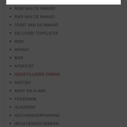
WHISKY VAN DE MAAND
RUM VAN DE MAAND
BIER VAN DE MAAND
SPIRIT VAN DE MAAND
EXCLUSIEF TOPSLIJTER
WIJN
WHISKY
BIER
APERITIEF
GEDISTILLEERD OVERIG
SHOTJES
KANT EN KLAAR
FRISDRANK
GLASWERK
GESCHENKVERPAKKING
(RELATIE)GESCHENKEN