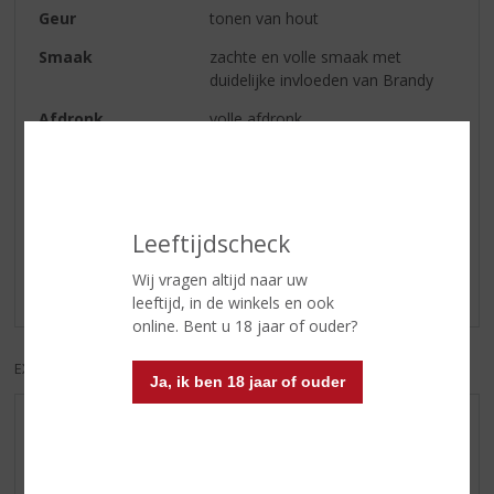
Geur
tonen van hout
Smaak
zachte en volle smaak met
duidelijke invloeden van Brandy
Afdronk
volle afdronk.
Reviews
Leeftijdscheck
Schrijf een review
Wij vragen altijd naar uw
Er zijn nog geen reviews geplaatst voor dit product
leeftijd, in de winkels en ook
online. Bent u 18 jaar of ouder?
EXCL. BTW
INCL. BTW
Ja, ik ben 18 jaar of ouder
AANBIEDINGEN
WIJN VAN DE MAAND