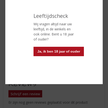
geen zout. Do as the Mexicans
do!
Leeftijdscheck
En die lik zout en citroen dan?
Die manier van drinken (eerst een
Wij vragen altijd naar uw
lik zout, dan tequila en eindigen
leeftijd, in de winkels en
met wat citroen) is overal ter
ook online. Bent u 18 jaar
wereld populair, behalve in
of ouder?
Mexico dus. De theorie erachter is
dat het zout het branderige
Ja, ik ben 18 jaar of ouder
gevoel vermindert en de citroen
de smaken in de tequila
benadrukken.
Reviews
Schrijf een review
Er zijn nog geen reviews geplaatst voor dit product