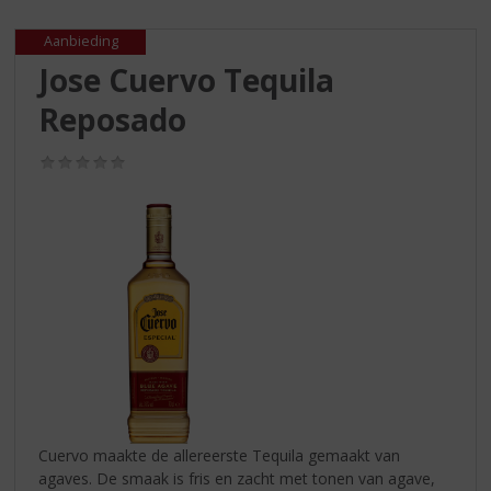
S
p
Aanbieding
r
Jose Cuervo Tequila
i
n
Reposado
g
n
(0,0
a
/
a
5)
r
d
e
n
a
v
i
g
a
t
i
Cuervo maakte de allereerste Tequila gemaakt van
e
agaves. De smaak is fris en zacht met tonen van agave,