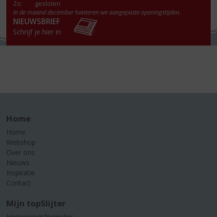
Zo:
gesloten
In de maand december hanteren we aangepaste openingstijden.
NIEUWSBRIEF
Schrijf je hier in
Home
Home
Webshop
Over ons
Nieuws
Inspiratie
Contact
Mijn topSlijter
Herroepingsformulier