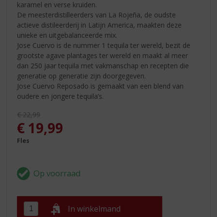
karamel en verse kruiden.
De meesterdistilleerders van La Rojeña, de oudste
actieve distileerderij in Latijn America, maakten deze
unieke en uitgebalanceerde mix.
Jose Cuervo is de nummer 1 tequila ter wereld, bezit de
grootste agave plantages ter wereld en maakt al meer
dan 250 jaar tequila met vakmanschap en recepten die
generatie op generatie zijn doorgegeven.
Jose Cuervo Reposado is gemaakt van een blend van
oudere en jongere tequila’s.
Originele prijs was:
€
22,99
, Huidige prijs is:
€
19,99
Fles
In winkelmand