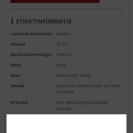
ETIKETINFORMATIE
Land van Herkomst
Mexico
Inhoud
70 CL
Alcoholpercentage
35% vol
Kleur
goud
Geur
klein beetje vanille
Smaak
zoet met subtiele tonen van hout
en vanille
Afdronk
licht eikenachtig & kruidige
afdronk
Serveertip
Wil je een tequila op de
traditionele manier drinken, dan
drink je hem puur. Geen limoen,