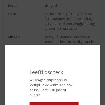
Kleur
strogeel
Geur
bruine suiker, gedroogd tropisch
fruit, karamel, lichte rookachtige
accenten met een vleugje honing
en een hint van tabak
Smaak
stevige fruitsmaak van zwarte
kersen en bessen; kruidig, vanille,
karamel, geroosterde kokos,
nootmuskaat en citrusvruchten.
Een lichte body zonder veel
complexiteit, maar door 5 jaar
rijping op eiken minder scherp dan
een vergelijkbare jonge rum
Leeftijdscheck
Wij vragen altijd naar uw
leeftijd, in de winkels en ook
Reviews
online. Bent u 18 jaar of
ouder?
Schrijf een review