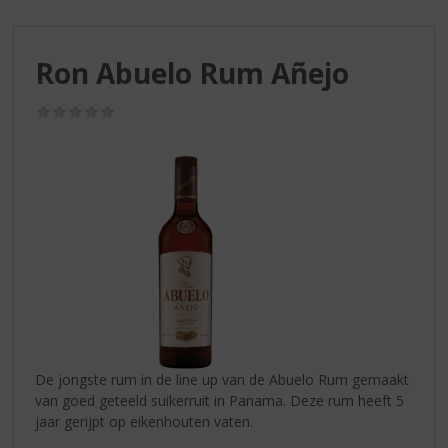
S
p
r
Ron Abuelo Rum Añejo
i
n
g
(0,0
/
n
5)
a
a
r
d
e
n
a
v
i
g
a
De jongste rum in de line up van de Abuelo Rum gemaakt
t
van goed geteeld suikerruit in Panama. Deze rum heeft 5
i
jaar gerijpt op eikenhouten vaten.
e