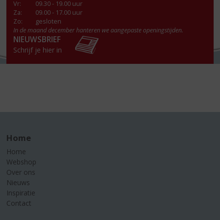
Vr
:
09.30 - 19.00 uur
Za
:
09.00 - 17.00 uur
Zo:
gesloten
In de maand december hanteren we aangepaste openingstijden.
NIEUWSBRIEF
Schrijf je hier in
Home
Home
Webshop
Over ons
Nieuws
Inspiratie
Contact