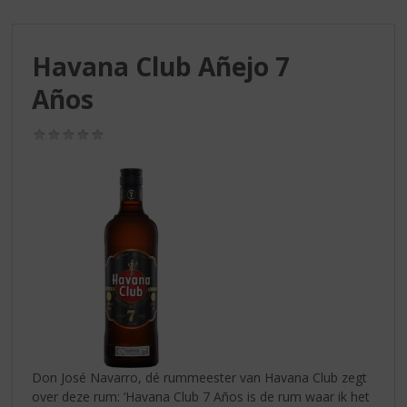
S
p
r
Havana Club Añejo 7
i
n
Años
g
n
(0,0
a
/
a
5)
r
d
e
n
a
v
i
g
a
t
i
Don José Navarro, dé rummeester van Havana Club zegt
e
over deze rum: ‘Havana Club 7 Años is de rum waar ik het