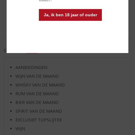
Reviews
Ja, ik ben 18 jaar of ouder
Schrijf een review
Er zijn nog geen reviews geplaatst voor dit product
EXCL. BTW
INCL. BTW
AANBIEDINGEN
WIJN VAN DE MAAND
WHISKY VAN DE MAAND
RUM VAN DE MAAND
BIER VAN DE MAAND
SPIRIT VAN DE MAAND
EXCLUSIEF TOPSLIJTER
WIJN