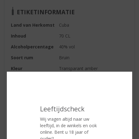
ETIKETINFORMATIE
Land van Herkomst
Cuba
Inhoud
70 CL
Alcoholpercentage
40% vol
Soort rum
Bruin
Kleur
Transparant amber
Geur
Aangename geur met hout en
vanille
Smaak
Vol en rijk, sigarenkist, cederhout,
guave, banaanblad en toffee.
Leeftijdscheck
Afdronk
De nasmaak is fruitig, romig. Veel
Wij vragen altijd naar uw
complexiteit
leeftijd, in de winkels en ook
online. Bent u 18 jaar of
ouder?