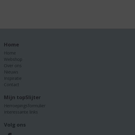
Home
Home
Webshop
Over ons
Nieuws
Inspiratie
Contact
Mijn topSlijter
Herroepingsformulier
Interessante links
Volg ons