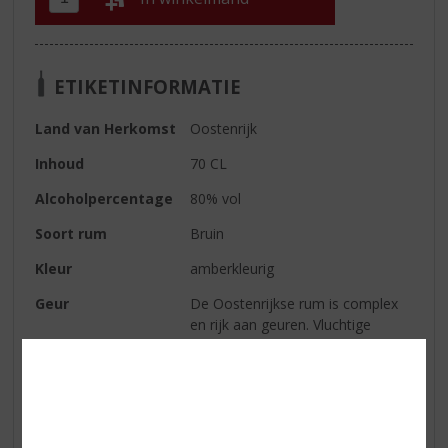
ETIKETINFORMATIE
Land van Herkomst
Oostenrijk
Inhoud
70 CL
Alcoholpercentage
80% vol
Soort rum
Bruin
Kleur
amberkleurig
Geur
De Oostenrijkse rum is complex
en rijk aan geuren. Vluchtige
alcoholen zoeken hun weg
gevolgd door sinaasappel,
amandelen en vanille
Smaak
Sterke alcoholsmaak met hinten
van sinaasappel, amandelen en