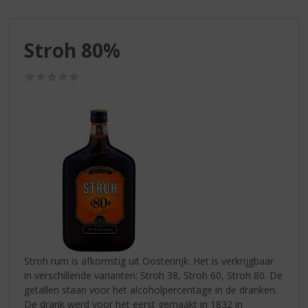
S
p
r
Stroh 80%
i
n
g
(0,0
/
n
5)
a
a
r
d
e
n
a
v
i
g
a
Stroh rum is afkomstig uit Oostenrijk. Het is verkrijgbaar
t
in verschillende varianten: Stroh 38, Stroh 60, Stroh 80. De
i
getallen staan voor het alcoholpercentage in de dranken.
e
De drank werd voor het eerst gemaakt in 1832 in