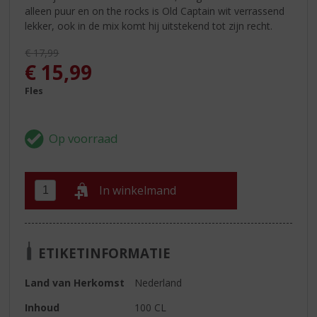
alleen puur en on the rocks is Old Captain wit verrassend
lekker, ook in de mix komt hij uitstekend tot zijn recht.
Originele prijs was:
€
17,99
, Huidige prijs is:
€
15,99
Fles
In winkelmand
ETIKETINFORMATIE
Land van Herkomst
Nederland
Inhoud
100 CL