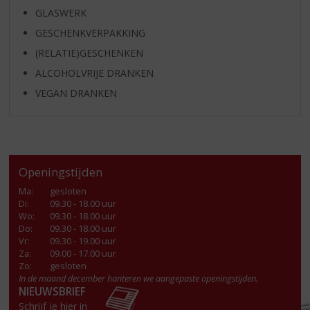
GLASWERK
GESCHENKVERPAKKING
(RELATIE)GESCHENKEN
ALCOHOLVRIJE DRANKEN
VEGAN DRANKEN
Openingstijden
Ma
:
gesloten
Di
:
09.30 - 18.00 uur
Wo
:
09.30 - 18.00 uur
Do
:
09.30 - 18.00 uur
Vr
:
09.30 - 19.00 uur
Za
:
09.00 - 17.00 uur
Zo:
gesloten
In de maand december hanteren we aangepaste openingstijden.
NIEUWSBRIEF
Schrijf je hier in