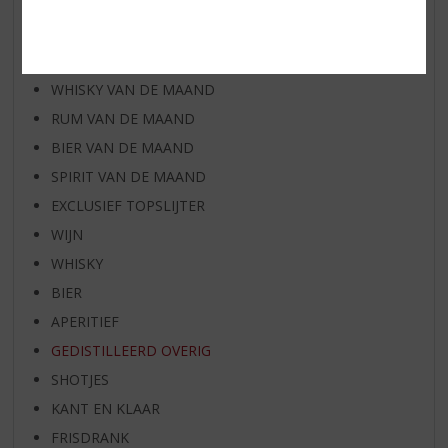
AANBIEDINGEN
WIJN VAN DE MAAND
WHISKY VAN DE MAAND
RUM VAN DE MAAND
BIER VAN DE MAAND
SPIRIT VAN DE MAAND
EXCLUSIEF TOPSLIJTER
WIJN
WHISKY
BIER
APERITIEF
GEDISTILLEERD OVERIG
SHOTJES
KANT EN KLAAR
FRISDRANK