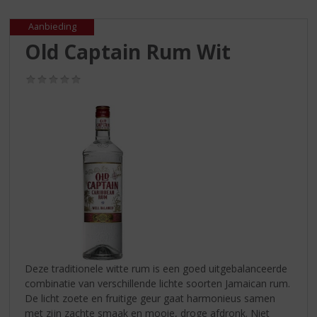
S
p
Aanbieding
r
Old Captain Rum Wit
i
n
g
(0,0
/
n
5)
a
a
r
d
e
n
a
v
i
g
a
Deze traditionele witte rum is een goed uitgebalanceerde
t
combinatie van verschillende lichte soorten Jamaican rum.
i
De licht zoete en fruitige geur gaat harmonieus samen
e
met zijn zachte smaak en mooie, droge afdronk. Niet