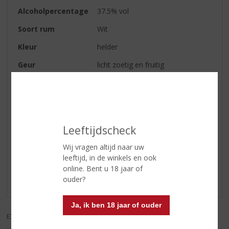
Alcoholpercentage
37.5% vol
Soort rum
Wit
Kleur
helder
Geur
licht zoetig en fruitig
Smaak
zachte smaak
Afdronk
mooie droge afdronk
Leeftijdscheck
Reviews
Wij vragen altijd naar uw
leeftijd, in de winkels en ook
Schrijf een review
online. Bent u 18 jaar of
ouder?
Er zijn nog geen reviews geplaatst voor dit product
Ja, ik ben 18 jaar of ouder
EXCL. BTW
INCL. BTW