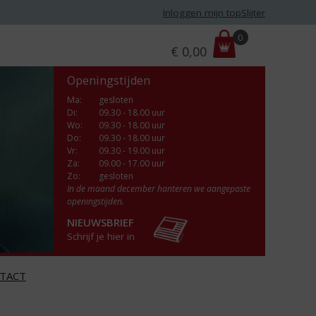
Inloggen mijn topSlijter
P
0
€
0,00
r
i
Openingstijden
j
s
Ma
:
gesloten
Di
:
09.30 - 18.00 uur
:
Wo
:
09.30 - 18.00 uur
Do
:
09.30 - 18.00 uur
Vr
:
09.30 - 19.00 uur
Za
:
09.00 - 17.00 uur
Zo:
gesloten
In de maand december hanteren we aangepaste
openingstijden.
NIEUWSBRIEF
Schrijf je hier in
TACT