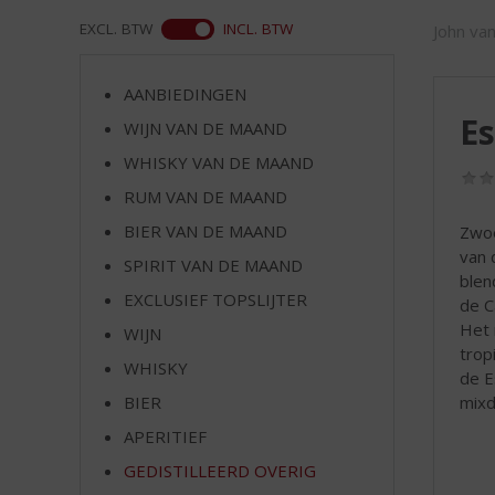
d
S
ASS
EXCL. BTW
INCL. BTW
John va
p
r
AANBIEDINGEN
i
E
n
WIJN VAN DE MAAND
g
WHISKY VAN DE MAAND
n
RUM VAN DE MAAND
a
a
BIER VAN DE MAAND
Zwoe
r
van 
SPIRIT VAN DE MAAND
d
blen
e
EXCLUSIEF TOPSLIJTER
de C
n
Het 
WIJN
a
trop
v
WHISKY
de E
i
mixd
BIER
g
APERITIEF
a
t
GEDISTILLEERD OVERIG
i