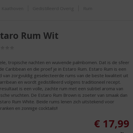
ORTIMENT
n Kaathoven
Gedistilleerd Overig
Rum
staro Rum Wit
(0,0
/
5)
le, tropische nachten en wuivende palmbomen. Dat is de sfeer
de Caribbean en die proef je in Estaro Rum. Estaro Rum is een
d van zorgvuldig geselecteerde rums van de beste kwaliteit uit
arribean en wordt gedistilleerd volgens traditioneel recept.
resultaat is een volle, zachte rum met een subtiel aroma van
ische vruchten. De Estaro Rum Brown is zoeter van smaak dan
staro Rum White. Beide rums lenen zich uitstekend voor
ranken en zonnige cocktails!!
€
17,99