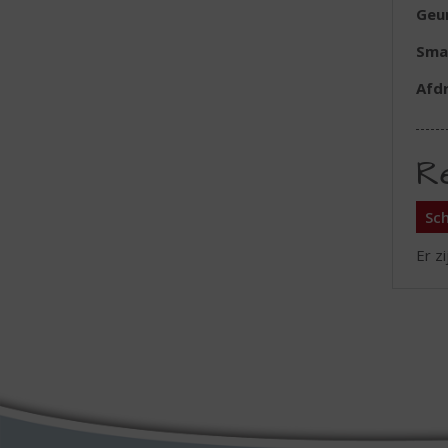
Geu
Sma
Afd
R
Sch
Er z