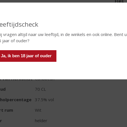
Fles
eeftijdscheck
j vragen altijd naar uw leeftijd, in de winkels en ook online. Bent u
In winkelmand
8 jaar of ouder?
Ja, ik ben 18 jaar of ouder
TIKETINFORMATIE
d van Herkomst
Caribbean
oud
70 CL
oholpercentage
37.5% vol
rt rum
Wit
r
helder