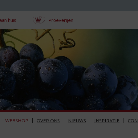
aan huis
Proeverijen
WEBSHOP
OVER ONS
NIEUWS
INSPIRATIE
CON