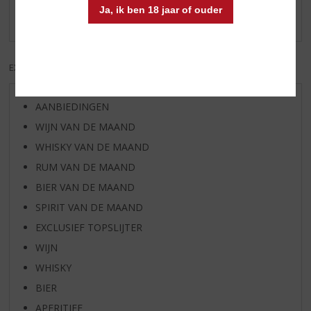
Ja, ik ben 18 jaar of ouder
Er zijn nog geen reviews geplaatst voor dit product
EXCL. BTW
INCL. BTW
AANBIEDINGEN
WIJN VAN DE MAAND
WHISKY VAN DE MAAND
RUM VAN DE MAAND
BIER VAN DE MAAND
SPIRIT VAN DE MAAND
EXCLUSIEF TOPSLIJTER
WIJN
WHISKY
BIER
APERITIEF