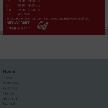
Do
:
09.30 - 18.00 uur
Vr
:
09.30 - 19.00 uur
Za
:
09.00 - 17.00 uur
Zo:
gesloten
In de maand december hanteren we aangepaste openingstijden.
NIEUWSBRIEF
Schrijf je hier in
Home
Home
Webshop
Over ons
Nieuws
Inspiratie
Contact