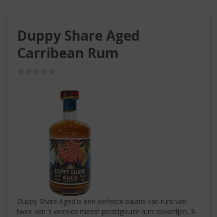
S
p
r
Duppy Share Aged
i
n
Carribean Rum
g
n
(0,0
a
/
a
5)
r
d
e
n
a
v
i
g
a
t
i
Duppy Share Aged is een perfecte balans van rum van
e
twee van ’s werelds meest prestigieuze rum stokerijen. 3-