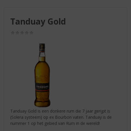
S
p
r
Tanduay Gold
i
n
g
(0,0
/
n
5)
a
a
r
d
e
n
a
v
i
g
a
Tanduay Gold is een donkere rum die 7 jaar gerijpt is
t
(Solera systeem) op ex Bourbon vaten. Tanduay is de
i
nummer 1 op het gebied van Rum in de wereld!
e