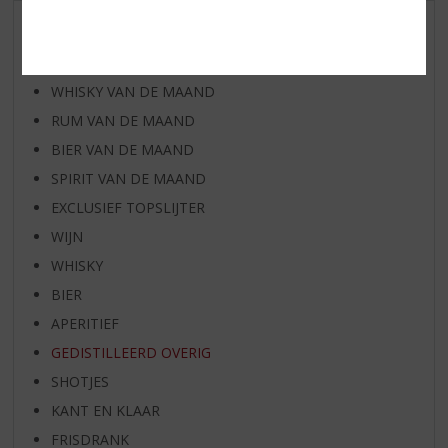
AANBIEDINGEN
WIJN VAN DE MAAND
WHISKY VAN DE MAAND
RUM VAN DE MAAND
BIER VAN DE MAAND
SPIRIT VAN DE MAAND
EXCLUSIEF TOPSLIJTER
WIJN
WHISKY
BIER
APERITIEF
GEDISTILLEERD OVERIG
SHOTJES
KANT EN KLAAR
FRISDRANK