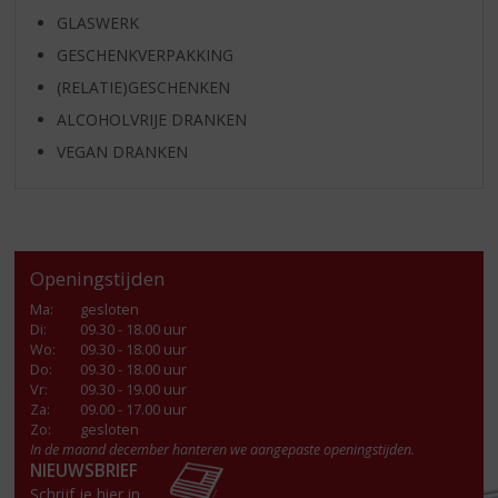
GLASWERK
GESCHENKVERPAKKING
(RELATIE)GESCHENKEN
ALCOHOLVRIJE DRANKEN
VEGAN DRANKEN
Openingstijden
Ma
:
gesloten
Di
:
09.30 - 18.00 uur
Wo
:
09.30 - 18.00 uur
Do
:
09.30 - 18.00 uur
Vr
:
09.30 - 19.00 uur
Za
:
09.00 - 17.00 uur
Zo:
gesloten
In de maand december hanteren we aangepaste openingstijden.
NIEUWSBRIEF
Schrijf je hier in