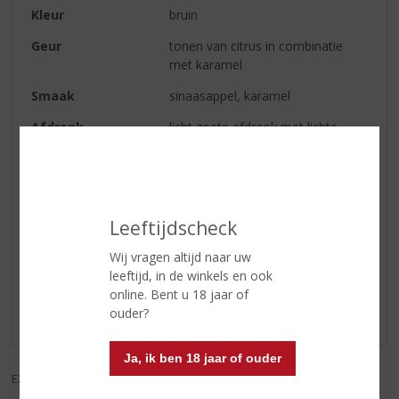
Kleur
bruin
Geur
tonen van citrus in combinatie
met karamel
Smaak
sinaasappel, karamel
Afdronk
licht zoete afdronk met lichte
smaak van tropisch fruit
Serveertip
lekker als aperitief,, koud met ijs
Leeftijdscheck
Reviews
Wij vragen altijd naar uw
leeftijd, in de winkels en ook
Schrijf een review
online. Bent u 18 jaar of
ouder?
Er zijn nog geen reviews geplaatst voor dit product
Ja, ik ben 18 jaar of ouder
EXCL. BTW
INCL. BTW