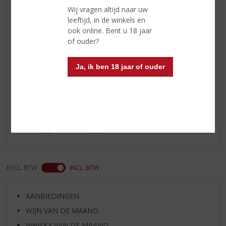
Wij vragen altijd naar uw
Reviews
leeftijd, in de winkels en
ook online. Bent u 18 jaar
of ouder?
Schrijf een review
Milan
Ja, ik ben 18 jaar of ouder
09-09-2019
(5,0
/
5)
Goede prijs, fijne smaak
Mooie prijs voor een top product
EXCL. BTW
INCL. BTW
AANBIEDINGEN
WIJN VAN DE MAAND
WHISKY VAN DE MAAND