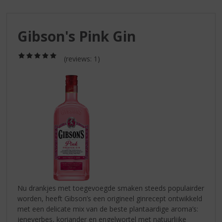
S
p
r
Gibson's Pink Gin
i
n
g
(5,0
(reviews: 1)
/
n
5)
a
a
r
d
e
n
a
v
i
g
a
Nu drankjes met toegevoegde smaken steeds populairder
t
worden, heeft Gibson’s een origineel ginrecept ontwikkeld
i
met een delicate mix van de beste plantaardige aroma’s:
e
jeneverbes, koriander en engelwortel met natuurlijke