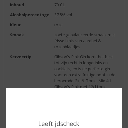
Inhoud
70 CL
Alcoholpercentage
37.5% vol
Kleur
roze
Smaak
zoete gebalanceerde smaak met
frisse hints van aardbei &
rozenblaadjes
Serveertip
Gibson's Pink Gin komt het best
tot zijn recht in longdrinks en
cocktails, en is de perfecte gin
voor een extra fruitige noot in de
beroemde Gin & Tonic. Mix 4cl
Gibson's Pink met 12cl tonic
water, en voor de garnering raden
we verse aardbeien aan. De zeer
herkenbare kleur geeft een
originele draai aan cocktails, een
échte must.
Leeftijdscheck