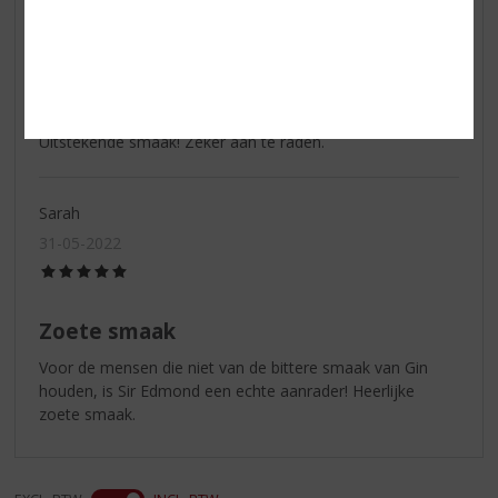
21-06-2022
(5,0
/
5)
Aanrader!
Uitstekende smaak! Zeker aan te raden.
Sarah
31-05-2022
(5,0
/
5)
Zoete smaak
Voor de mensen die niet van de bittere smaak van Gin
houden, is Sir Edmond een echte aanrader! Heerlijke
zoete smaak.