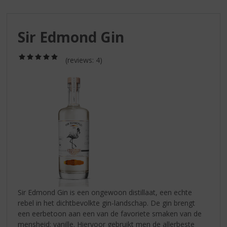
S
p
r
Sir Edmond Gin
i
n
g
(5,0
(reviews: 4)
/
n
5)
a
a
r
d
e
n
a
v
i
g
a
Sir Edmond Gin is een ongewoon distillaat, een echte
t
rebel in het dichtbevolkte gin-landschap. De gin brengt
i
een eerbetoon aan een van de favoriete smaken van de
e
mensheid: vanille. Hiervoor gebruikt men de allerbeste