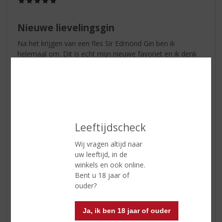
/
5)
Nieuwe lievelingsgin
Na het krijgen van een fles Sir Edmond Gin ben ik
helemaal om. Dit is echt mijn nieuwe favoriet en ik denk
dat dit echt een groot merk in Nederland gaat worden. De
vanille is uniek en maakt hem zo lekekr en subtiel.
Floor
14-07-2022
Leeftijdscheck
(5,0
/
Wij vragen altijd naar
5)
uw leeftijd, in de
Verassend lekker
winkels en ook online.
Heerlijke vanille gin! Wat een unieke zoete smaak heeft
Bent u 18 jaar of
deze gin, ik ben fan!
ouder?
Ja, ik ben 18 jaar of ouder
Denise