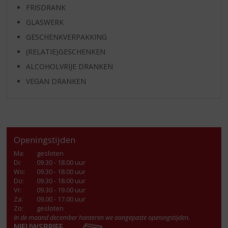
FRISDRANK
GLASWERK
GESCHENKVERPAKKING
(RELATIE)GESCHENKEN
ALCOHOLVRIJE DRANKEN
VEGAN DRANKEN
Openingstijden
Ma
:
gesloten
Di
:
09.30 - 18.00 uur
Wo
:
09.30 - 18.00 uur
Do
:
09.30 - 18.00 uur
Vr
:
09.30 - 19.00 uur
Za
:
09.00 - 17.00 uur
Zo:
gesloten
In de maand december hanteren we aangepaste openingstijden.
NIEUWSBRIEF