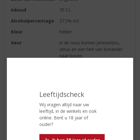
Inhoud
70 CL
Alcoholpercentage
37.5% vol
Kleur
helder
Geur
in de neus komen jeneverbes,
citrus en een hint van koriander
naar boven.
Smaak
dit is een droge gin met duidelijk
de smaak van jeneverbes en
citrustonen
Afdronk
de frisse citrus blijft lang hangen
Leeftijdscheck
Wij vragen altijd naar uw
leeftijd, in de winkels en ook
Reviews
online. Bent u 18 jaar of
ouder?
Schrijf een review
Er zijn nog geen reviews geplaatst voor dit product