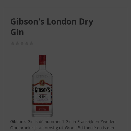
S
p
r
Gibson's London Dry
i
n
Gin
g
n
(0,0
a
/
a
5)
r
d
e
n
a
v
i
g
a
t
i
Gibson's Gin is dé nummer 1 Gin in Frankrijk en Zweden.
e
Oorspronkelijk afkomstig uit Groot-Brittannië en is een