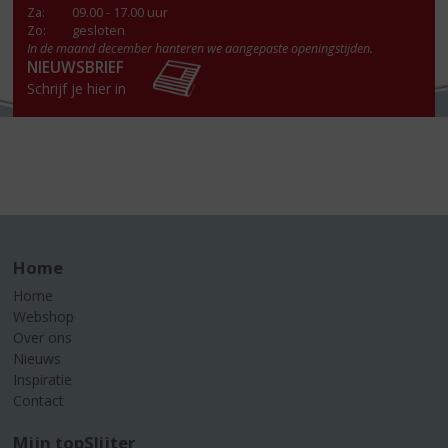
Za
:
09.00 - 17.00 uur
Zo:
gesloten
In de maand december hanteren we aangepaste openingstijden.
NIEUWSBRIEF
Schrijf je hier in
Home
Home
Webshop
Over ons
Nieuws
Inspiratie
Contact
Mijn topSlijter