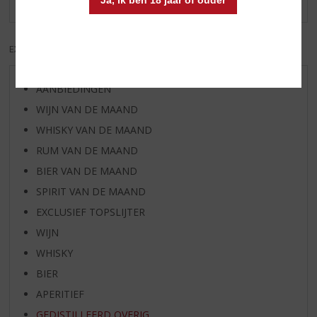
Ja, ik ben 18 jaar of ouder
EXCL. BTW
INCL. BTW
AANBIEDINGEN
WIJN VAN DE MAAND
WHISKY VAN DE MAAND
RUM VAN DE MAAND
BIER VAN DE MAAND
SPIRIT VAN DE MAAND
EXCLUSIEF TOPSLIJTER
WIJN
WHISKY
BIER
APERITIEF
GEDISTILLEERD OVERIG