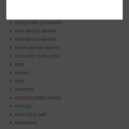
AANBIEDINGEN
WIJN VAN DE MAAND
WHISKY VAN DE MAAND
RUM VAN DE MAAND
BIER VAN DE MAAND
SPIRIT VAN DE MAAND
EXCLUSIEF TOPSLIJTER
WIJN
WHISKY
BIER
APERITIEF
GEDISTILLEERD OVERIG
SHOTJES
KANT EN KLAAR
FRISDRANK