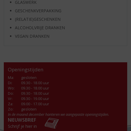
GLASWERK
GESCHENKVERPAKKING
(RELATIE)GESCHENKEN
ALCOHOLVRIJE DRANKEN
VEGAN DRANKEN
Openingstijden
Ma
:
gesloten
Di
:
09.30 - 18.00 uur
Wo
:
09.30 - 18.00 uur
Do
:
09.30 - 18.00 uur
Vr
:
09.30 - 19.00 uur
Za
:
09.00 - 17.00 uur
Zo:
gesloten
In de maand december hanteren we aangepaste openingstijden.
NIEUWSBRIEF
Schrijf je hier in