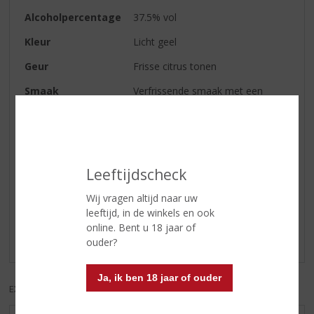
Alcoholpercentage
37.5% vol
Kleur
Licht geel
Geur
Frisse citrus tonen
Smaak
Verfrissende smaak met een
citrus kick
Afdronk
Kort
Leeftijdscheck
Reviews
Wij vragen altijd naar uw
leeftijd, in de winkels en ook
Schrijf een review
online. Bent u 18 jaar of
Er zijn nog geen reviews geplaatst voor dit product
ouder?
Ja, ik ben 18 jaar of ouder
EXCL. BTW
INCL. BTW