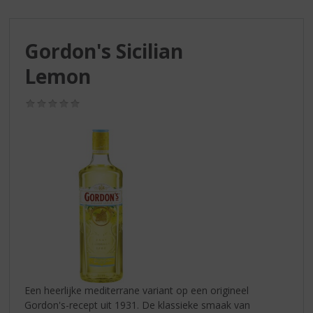
S
p
r
Gordon's Sicilian
i
n
Lemon
g
n
(0,0
a
/
a
5)
r
d
e
n
a
v
i
g
a
t
i
Een heerlijke mediterrane variant op een origineel
e
Gordon's-recept uit 1931. De klassieke smaak van