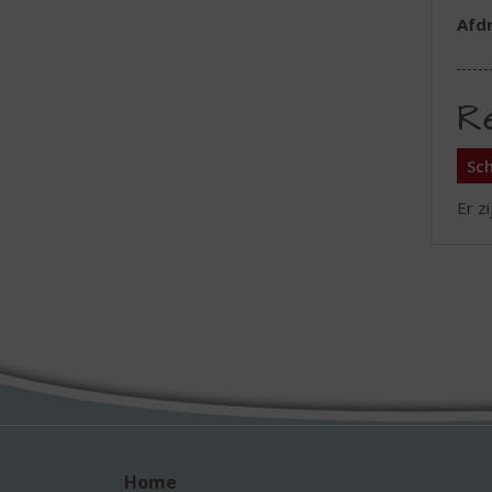
Afd
R
Sch
Er z
Home