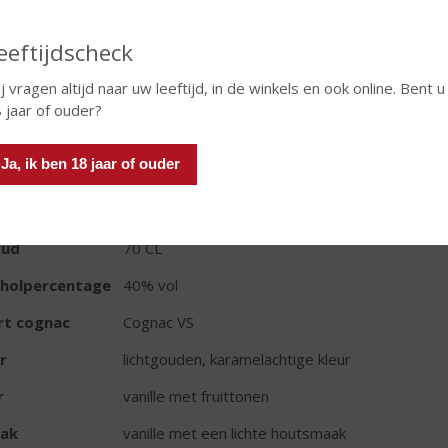
eeftijdscheck
In winkelmand
j vragen altijd naar uw leeftijd, in de winkels en ook online. Bent u
 jaar of ouder?
TIKETINFORMATIE
Ja, ik ben 18 jaar of ouder
d van Herkomst
Frankrijk
oud
70 CL
oholpercentage
40% vol
rt cognac
Cognac VS
r
lichtgouden, karamelachtige kleur
r
vanille met fruittonen
ak
vanille met een lichte houtsmaak