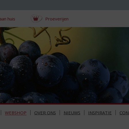
aan huis
Proeverijen
WEBSHOP
OVER ONS
NIEUWS
INSPIRATIE
CON