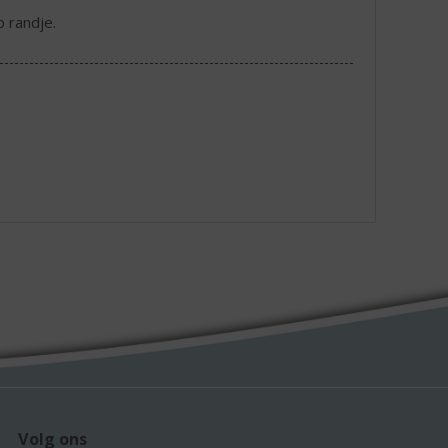
p randje.
Volg ons