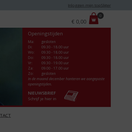
Inloggen mijn topSlijter
P
0
€
0,00
r
i
Openingstijden
j
s
Ma
:
gesloten
Di
:
09.30 - 18.00 uur
:
Wo
:
09.30 - 18.00 uur
Do
:
09.30 - 18.00 uur
Vr
:
09.30 - 19.00 uur
Za
:
09.00 - 17.00 uur
Zo:
gesloten
In de maand december hanteren we aangepaste
openingstijden.
NIEUWSBRIEF
Schrijf je hier in
TACT