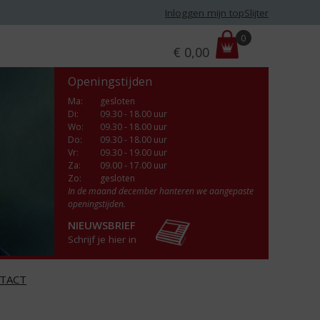
Inloggen mijn topSlijter
P
0
€
0,00
r
i
Openingstijden
j
s
Ma
:
gesloten
Di
:
09.30 - 18.00 uur
:
Wo
:
09.30 - 18.00 uur
Do
:
09.30 - 18.00 uur
Vr
:
09.30 - 19.00 uur
Za
:
09.00 - 17.00 uur
Zo:
gesloten
In de maand december hanteren we aangepaste
openingstijden.
NIEUWSBRIEF
Schrijf je hier in
TACT