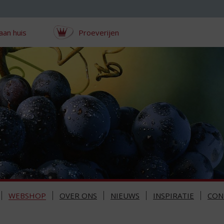
aan huis
Proeverijen
WEBSHOP
OVER ONS
NIEUWS
INSPIRATIE
CON