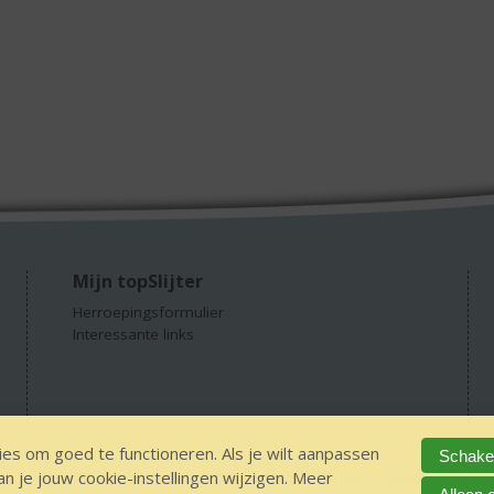
Mijn topSlijter
Herroepingsformulier
Interessante links
es om goed te functioneren. Als je wilt aanpassen
Schakel
 je jouw cookie-instellingen wijzigen. Meer
GEEN 18 GEEN alcohol
IDIN/ITSME
sitemap
Privacy Statement
Dis