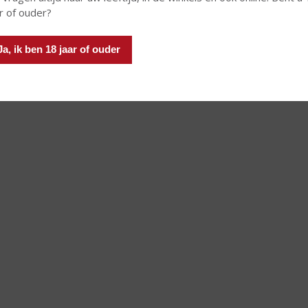
)
)
r of ouder?
Ja, ik ben 18 jaar of ouder
 INFO
MEER INFO
MEER 