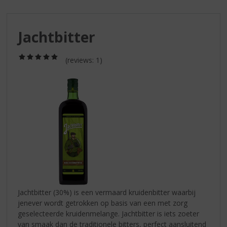
S
p
r
Jachtbitter
i
n
g
(5,0
(reviews: 1)
/
n
5)
a
a
r
d
e
n
a
v
i
g
a
Jachtbitter (30%) is een vermaard kruidenbitter waarbij
t
jenever wordt getrokken op basis van een met zorg
i
geselecteerde kruidenmelange. Jachtbitter is iets zoeter
e
van smaak dan de traditionele bitters, perfect aansluitend