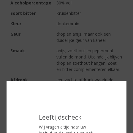
Alcoholpercentage
30% vol
Soort bitter
Kruidenbitter
Kleur
donkerbruin
Geur
drop en anijs, maar ook een
duidelijke geur van kaneel
Smaak
anijs, zoethout en pepermunt
vullen de mond. Uiteindelijk blijven
drop en zoethout hangen. Zoet
en bitter complementeren elkaar.
Afdronk
een zachte afdronk waarin de
sterke kruiden geleidelijk
wegvloeien
Reviews
Leeftijdscheck
Wij vragen altijd naar uw
Schrijf een review