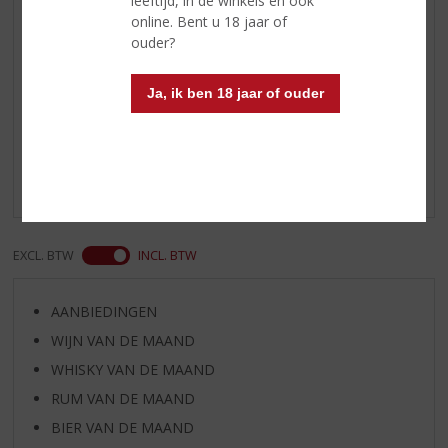
leeftijd, in de winkels en ook
Wietze Pranger
online. Bent u 18 jaar of
ouder?
31-05-2021
(5,0
/
Ja, ik ben 18 jaar of ouder
5)
Favoriete borrel!
Het is echt m'n favoriete borrel, iedere vond voor het
slapen gaan 2 glaasjes en u blijft gezond!
EXCL. BTW
INCL. BTW
AANBIEDINGEN
WIJN VAN DE MAAND
WHISKY VAN DE MAAND
RUM VAN DE MAAND
BIER VAN DE MAAND