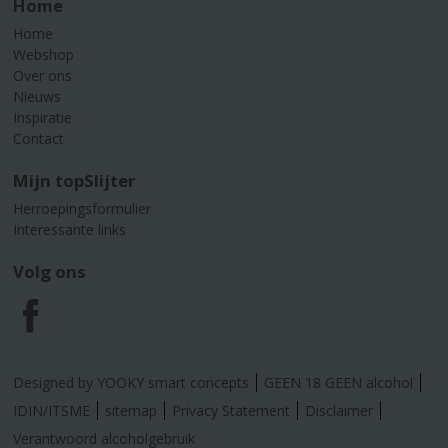
Home
Home
Webshop
Over ons
Nieuws
Inspiratie
Contact
Mijn topSlijter
Herroepingsformulier
Interessante links
Volg ons
F
a
Designed by YOOKY smart concepts
GEEN 18 GEEN alcohol
c
IDIN/ITSME
sitemap
Privacy Statement
Disclaimer
Verantwoord alcoholgebruik