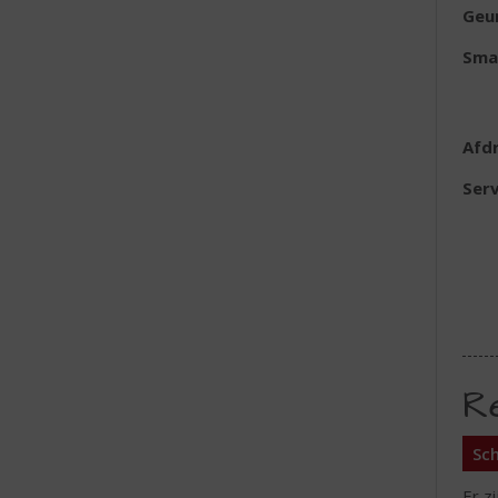
Geu
Sma
Afd
Serv
R
Sch
Er z