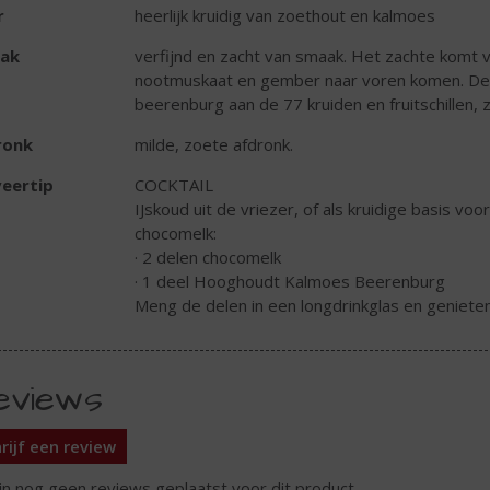
r
heerlijk kruidig van zoethout en kalmoes
ak
verfijnd en zacht van smaak. Het zachte komt 
nootmuskaat en gember naar voren komen. De 
beerenburg aan de 77 kruiden en fruitschillen, z
ronk
milde, zoete afdronk.
eertip
COCKTAIL
IJskoud uit de vriezer, of als kruidige basis vo
chocomelk:
· 2 delen chocomelk
· 1 deel Hooghoudt Kalmoes Beerenburg
Meng de delen in een longdrinkglas en geniete
eviews
rijf een review
ijn nog geen reviews geplaatst voor dit product