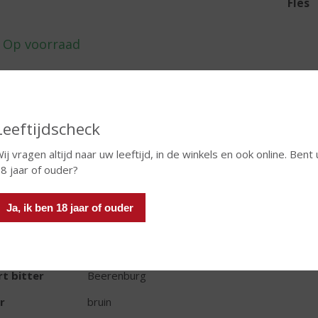
Fles
In winkelmand
Leeftijdscheck
ij vragen altijd naar uw leeftijd, in de winkels en ook online. Bent 
TIKETINFORMATIE
8 jaar of ouder?
d van Herkomst
Nederland
Ja, ik ben 18 jaar of ouder
oud
100 CL
oholpercentage
30% vol
t bitter
Beerenburg
r
bruin