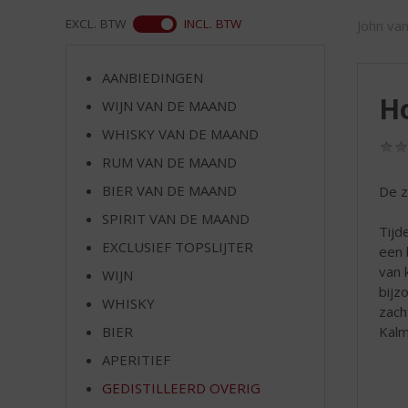
d
S
ASS
EXCL. BTW
INCL. BTW
John va
p
r
AANBIEDINGEN
i
H
n
WIJN VAN DE MAAND
g
WHISKY VAN DE MAAND
n
RUM VAN DE MAAND
a
a
BIER VAN DE MAAND
De z
r
SPIRIT VAN DE MAAND
d
Tijd
e
EXCLUSIEF TOPSLIJTER
een 
n
van 
WIJN
a
bijz
v
WHISKY
zach
i
Kalm
BIER
g
APERITIEF
a
t
GEDISTILLEERD OVERIG
i