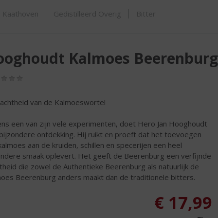
ORTIMENT
n Kaathoven
Gedistilleerd Overig
Bitter
ooghoudt Kalmoes Beerenburg
(0,0
/
5)
achtheid van de Kalmoeswortel
ens een van zijn vele experimenten, doet Hero Jan Hooghoudt
bijzondere ontdekking. Hij ruikt en proeft dat het toevoegen
kalmoes aan de kruiden, schillen en specerijen een heel
ondere smaak oplevert. Het geeft de Beerenburg een verfijnde
theid die zowel de Authentieke Beerenburg als natuurlijk de
oes Beerenburg anders maakt dan de traditionele bitters.
€
17,99