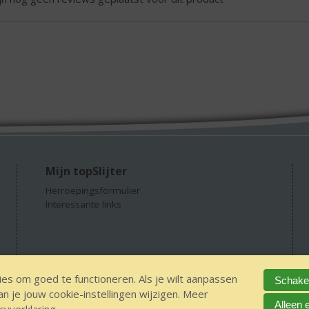
Mijn topSlijter
Herroepingsformulier
Interessante links
es om goed te functioneren. Als je wilt aanpassen
Schakel
 je jouw cookie-instellingen wijzigen. Meer
GEEN 18 GEEN alcohol
IDIN/ITSME
sitemap
Privacy Statement
Dis
Alleen 