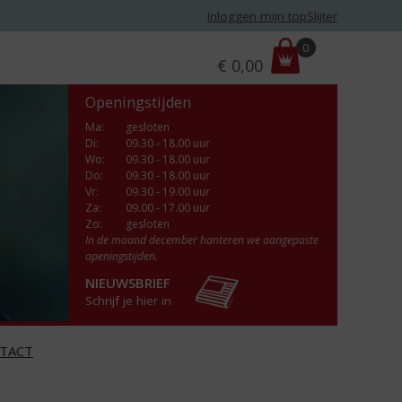
Inloggen mijn topSlijter
P
0
€
0,00
r
i
Openingstijden
j
s
Ma
:
gesloten
Di
:
09.30 - 18.00 uur
:
Wo
:
09.30 - 18.00 uur
Do
:
09.30 - 18.00 uur
Vr
:
09.30 - 19.00 uur
Za
:
09.00 - 17.00 uur
Zo:
gesloten
In de maand december hanteren we aangepaste
openingstijden.
NIEUWSBRIEF
Schrijf je hier in
TACT