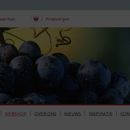
aan huis
Proeverijen
WEBSHOP
OVER ONS
NIEUWS
INSPIRATIE
CON