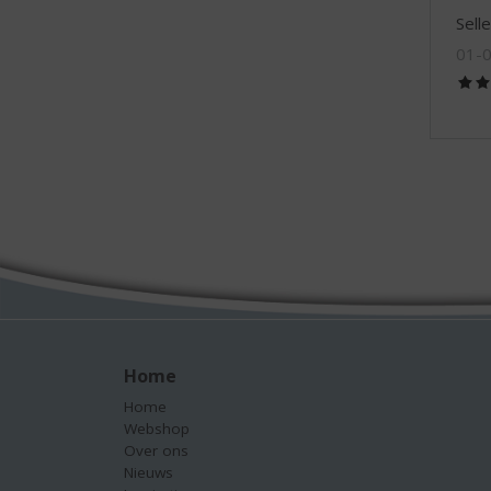
Sell
01-
Home
Home
Webshop
Over ons
Nieuws