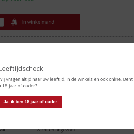
In winkelmand
TIKETINFORMATIE
d van Herkomst
Nederland
Leeftijdscheck
oud
100 CL
Wij vragen altijd naar uw leeftijd, in de winkels en ook online. Bent
oholpercentage
32% vol
u 18 jaar of ouder?
t bitter
Beerenburg
Ja, ik ben 18 jaar of ouder
r
robijnrood met bruintinten
r
zachte geur van kruiden
ak
zacht en ongezoet