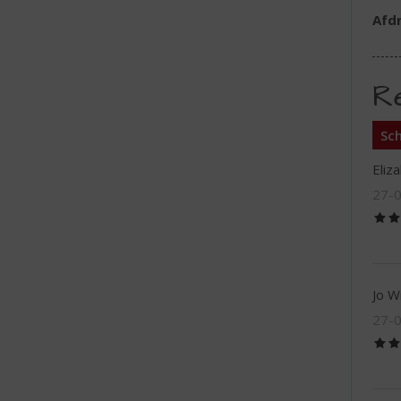
Afd
R
Sch
Eliz
27-
Jo Wi
27-