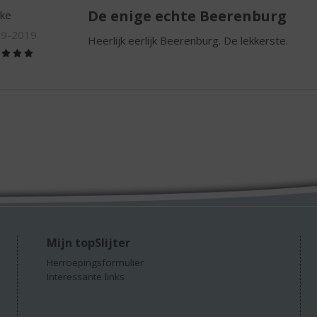
De enige echte Beerenburg
eke
09-2019
Heerlijk eerlijk Beerenburg. De lekkerste.
(5,0
/
5)
Mijn topSlijter
Herroepingsformulier
Interessante links