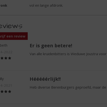
ronk
vol en lange afdronk.
eviews
rijf een review
Er is geen betere!
abeth
04-2022
Van alle kruidenbitters is Weduwe Joustra voor 
(5,0
/
5)
Hééééérlijk!!
lly
04-2021
Heb diverse Berenburgers geproefd, maar de en
(5,0
/
5)