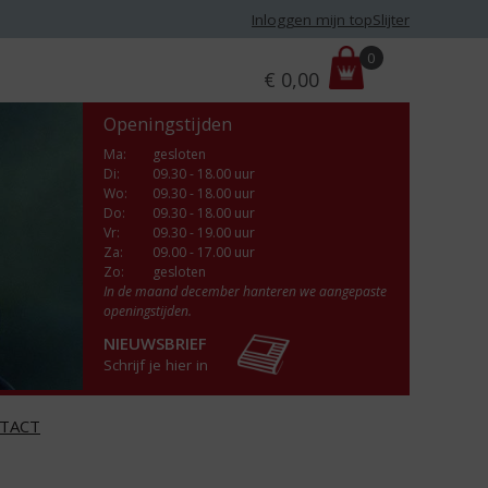
Inloggen mijn topSlijter
P
0
€
0,00
r
i
Openingstijden
j
s
Ma
:
gesloten
Di
:
09.30 - 18.00 uur
:
Wo
:
09.30 - 18.00 uur
Do
:
09.30 - 18.00 uur
Vr
:
09.30 - 19.00 uur
Za
:
09.00 - 17.00 uur
Zo:
gesloten
In de maand december hanteren we aangepaste
openingstijden.
NIEUWSBRIEF
Schrijf je hier in
TACT