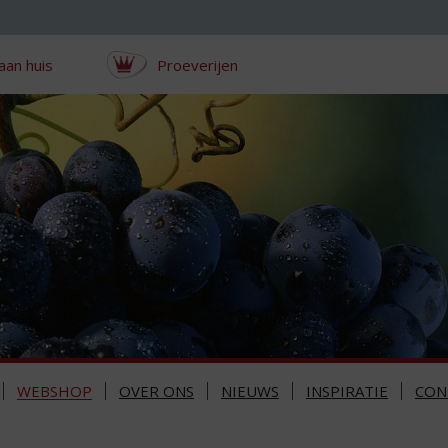
aan huis
Proeverijen
WEBSHOP
OVER ONS
NIEUWS
INSPIRATIE
CON