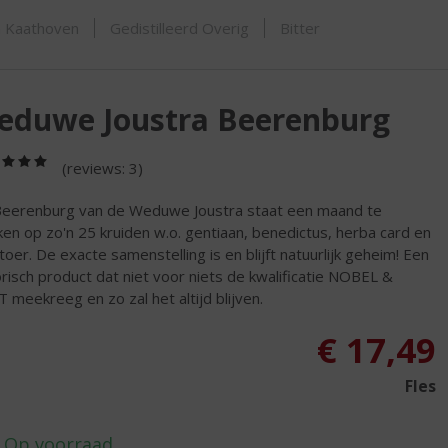
ORTIMENT
n Kaathoven
Gedistilleerd Overig
Bitter
eduwe Joustra Beerenburg
(5,0
(reviews: 3)
/
5)
eerenburg van de Weduwe Joustra staat een maand te
ken op zo'n 25 kruiden w.o. gentiaan, benedictus, herba card en
atoer. De exacte samenstelling is en blijft natuurlijk geheim! Een
orisch product dat niet voor niets de kwalificatie NOBEL &
 meekreeg en zo zal het altijd blijven.
€
17,49
Fles