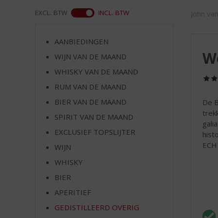
d
S
ASS
EXCL. BTW
INCL. BTW
John va
p
r
AANBIEDINGEN
i
W
n
WIJN VAN DE MAAND
g
WHISKY VAN DE MAAND
n
RUM VAN DE MAAND
a
a
BIER VAN DE MAAND
De B
r
trek
SPIRIT VAN DE MAAND
d
gali
e
EXCLUSIEF TOPSLIJTER
hist
n
ECHT
WIJN
a
v
WHISKY
i
BIER
g
APERITIEF
a
t
GEDISTILLEERD OVERIG
i