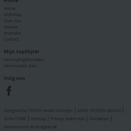
Home
Home
Webshop
Over ons
Nieuws
Inspiratie
Contact
Mijn topSlijter
Herroepingsformulier
Interessante links
Volg ons
F
a
Designed by YOOKY smart concepts
GEEN 18 GEEN alcohol
c
IDIN/ITSME
sitemap
Privacy Statement
Disclaimer
Verantwoord alcoholgebruik