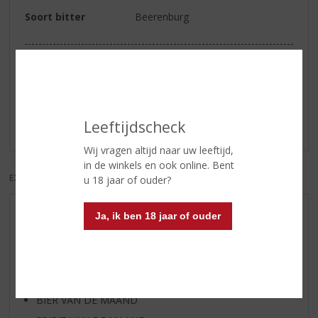
Soort bitter
Beerenburg
Reviews
Schrijf een review
Leeftijdscheck
Er zijn nog geen reviews geplaatst voor dit product
Wij vragen altijd naar uw leeftijd,
in de winkels en ook online. Bent
EXCL. BTW
INCL. BTW
u 18 jaar of ouder?
Ja, ik ben 18 jaar of ouder
AANBIEDINGEN
WIJN VAN DE MAAND
WHISKY VAN DE MAAND
RUM VAN DE MAAND
BIER VAN DE MAAND