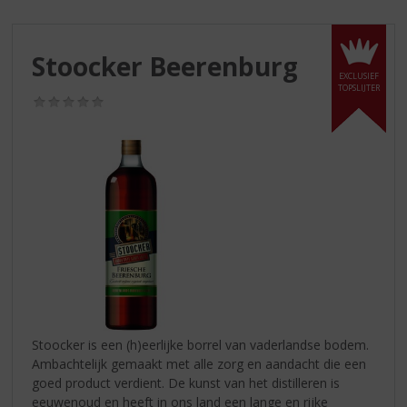
S
p
r
Stoocker Beerenburg
i
EXCLUSIEF
n
TOPSLIJTER
g
(0,0
/
n
5)
a
a
r
d
e
n
a
v
i
g
a
Stoocker is een (h)eerlijke borrel van vaderlandse bodem.
t
Ambachtelijk gemaakt met alle zorg en aandacht die een
i
goed product verdient. De kunst van het distilleren is
e
eeuwenoud en heeft in ons land een lange en rijke