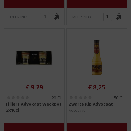
MEER INFO
MEER INFO
€
9,29
€
8,25
(
(
20 CL
50 CL
0
0
Filliers Advokaat Weckpot
Zwarte Kip Advocaat
,
,
2x10cl
Advocaat
0
0
/
/
5
5
)
)