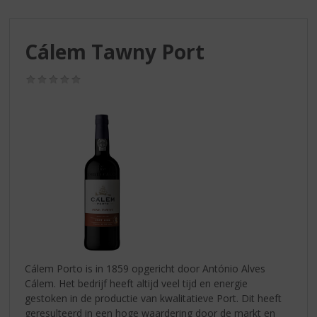
S
p
r
Cálem Tawny Port
i
n
g
(0,0
/
n
5)
a
a
r
d
e
n
a
v
i
g
a
Cálem Porto is in 1859 opgericht door António Alves
t
Cálem. Het bedrijf heeft altijd veel tijd en energie
i
gestoken in de productie van kwalitatieve Port. Dit heeft
e
geresulteerd in een hoge waardering door de markt en