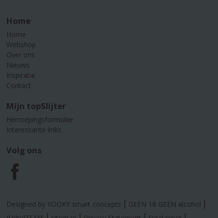
Home
Home
Webshop
Over ons
Nieuws
Inspiratie
Contact
Mijn topSlijter
Herroepingsformulier
Interessante links
Volg ons
F
a
Designed by YOOKY smart concepts
GEEN 18 GEEN alcohol
IDIN/ITSME
sitemap
Privacy Statement
Disclaimer