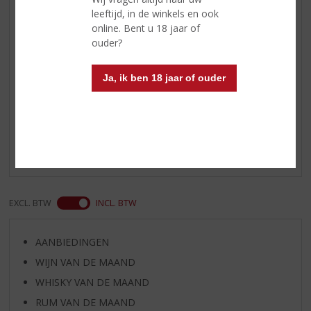
Wijn-spijs
de port is erg geschikt om
leeftijd, in de winkels en ook
geschonken te worden bij een
online. Bent u 18 jaar of
notencake of bijvoorbeeld bij een
ouder?
kaasplank met vijgenjam
Ja, ik ben 18 jaar of ouder
Reviews
Schrijf een review
Er zijn nog geen reviews geplaatst voor dit product
EXCL. BTW
INCL. BTW
AANBIEDINGEN
WIJN VAN DE MAAND
WHISKY VAN DE MAAND
RUM VAN DE MAAND