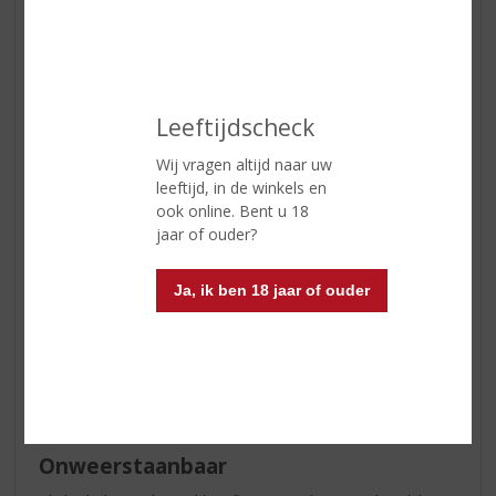
Smaak
rond, complex en fluweelzacht
Afdronk
lang
Wijn-spijs
Ideaal om zo te genieten of
Leeftijdscheck
gekoeld bij chocoladedesserts
Wij vragen altijd naar uw
Serveertip
Tussen 12 - 14 °C.
leeftijd, in de winkels en
ook online. Bent u 18
jaar of ouder?
Reviews
Ja, ik ben 18 jaar of ouder
Schrijf een review
Agnes
03-09-2024
(5,0
/
5)
Onweerstaanbaar