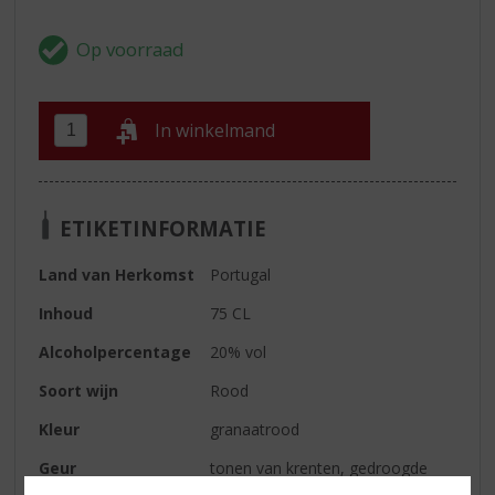
In winkelmand
ETIKETINFORMATIE
Land van Herkomst
Portugal
Inhoud
75 CL
Alcoholpercentage
20% vol
Soort wijn
Rood
Kleur
granaatrood
Geur
tonen van krenten, gedroogde
vijgen en hout