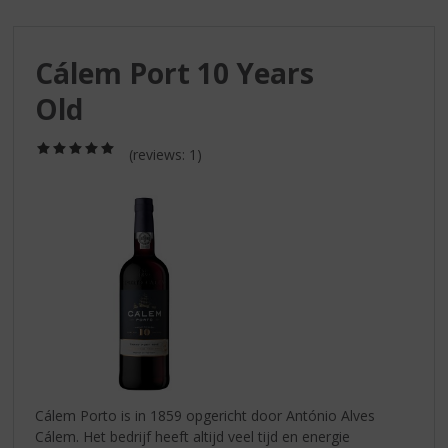
S
p
r
Cálem Port 10 Years
i
n
Old
g
n
(5,0
a
(reviews: 1)
/
a
5)
r
d
e
n
a
v
i
g
a
t
i
Cálem Porto is in 1859 opgericht door António Alves
e
Cálem. Het bedrijf heeft altijd veel tijd en energie